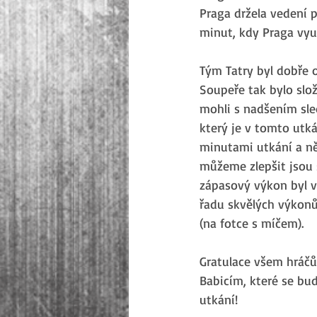
Praga držela vedení p
minut, kdy Praga využ
Tým Tatry byl dobře 
Soupeře tak bylo slož
mohli s nadšením sled
který je v tomto utká
minutami utkání a něk
můžeme zlepšit jsou s
zápasový výkon byl vyn
řadu skvělých výkon
(na fotce s míčem). 
Gratulace všem hráčů
Babicím, které se bud
utkání!