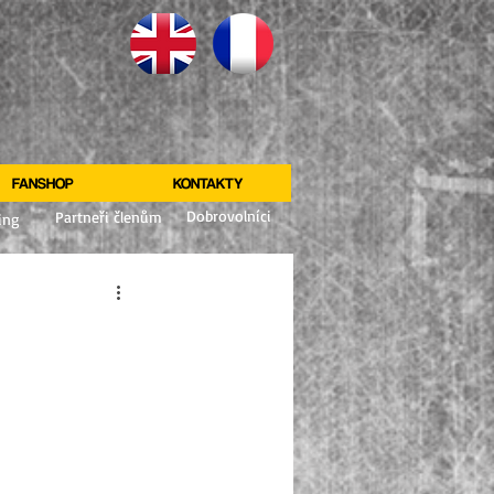
FANSHOP
KONTAKTY
Dobrovolníci
Partneři členům
ing