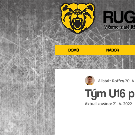
RUG
V černo-zlaté ji
DOMŮ
NÁBOR
Alistair Roffey
20. 4
Tým U16 po
Aktualizováno:
21. 4. 2022