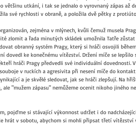
o většinu utkání, i tak se jednalo o vyrovnaný zápas až d
ila své rychlosti v obraně, a položila dvě pětky z protiút
organizován, zejména v mlýnech, kvůli čemuž musela Prag
ité zlomit a řada minutých skládek umožnila Tatře zůstat 
ovat obranný systém Pragy, který si hráči osvojili během
ní dovedl ke konečnému vítězství. Držení míče se lepšilo 
teří hráči Pragy předvedli své individuální dovednosti. V
ouboje v ruckích a agresivita při nesení míče do kontaktu.
ikající a je skvělé sledovat, jak se hráči zlepšují. Na hřiš
ů, ale "mužem zápasu" nemůžeme ocenit nikoho jiného n
m, pojďme si stávající výkonnost udržet i do nadcházející
e hrát v sobotu, abychom si mohli připsat třetí vítězství 