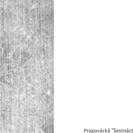
Pragovácká "šestnáctk