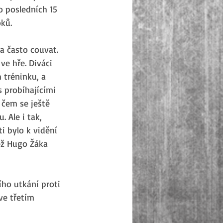
o posledních 15 
oků.
a často couvat. 
ve hře. Diváci 
 tréninku, a 
s probíhajícími 
 čem se ještě 
 Ale i tak, 
ti bylo k vidění 
ež Hugo Žáka 
ho utkání proti 
ve třetím 