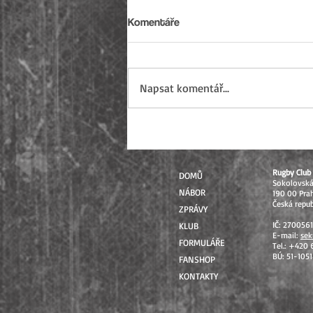
Komentáře
Napsat komentář...
Sezóna 2026 uzavřena: Od
mistrovských soutěží až po
Přebory ČR
Rugby Club 
DOMŮ
Sokolovsk
NÁBOR
190 00 Pra
Česká repub
ZPRÁVY
IČ: 270056
KLUB
E-mail:
sek
FORMULÁŘE
Tel.: +420
BÚ: 51-105
FANSHOP
KONTAKTY