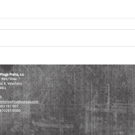
U16 těsně pod stupni vítězů, U14
Extral
vybojovala bronz na MČR v
odvet
sedmičkách
celos
Praga Praha, z.s.
á 986/304a
ha 9, Vysočany
lika
15
retariat@rugbypraga.com
 603 787 007
1870297/0100