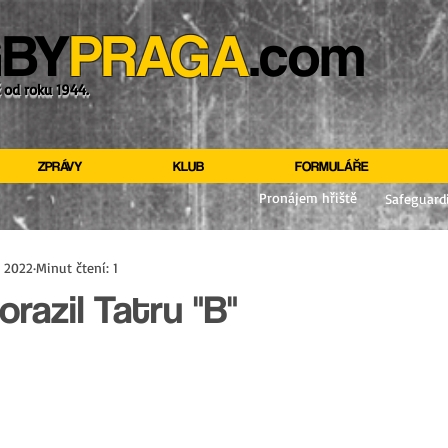
BY
PRAGA
.com
ž od roku 1944.
ZPRÁVY
KLUB
FORMULÁŘE
Pronájem hřiště
Safeguard
. 2022
Minut čtení: 1
razil Tatru "B"