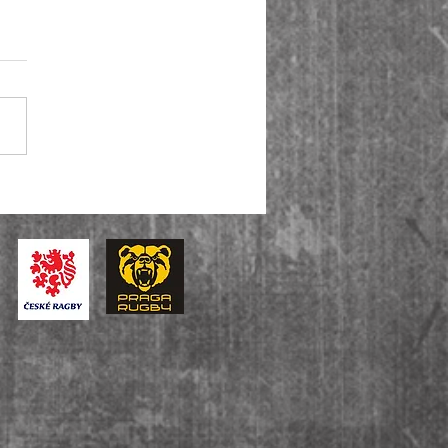
iga je zpět! Muži A ovládli i
u baráže, U14 slaví bronz v
tátní lize.