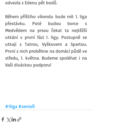
odvezla z Edenu pět bodů.
Během příštího víkendu bude mít 1. liga 
přestávku. Poté budou borce s 
Medvědem na prsou čekat ta nejtěžší 
utkání v první fázi 1. ligy. Postupně se 
utkají s Tatrou, Vyškovem a Spartou. 
První z nich proběhne na domácí půdě ve 
středu, 1. května. Budeme spoléhat i na 
Vaši diváckou podporu!
#1liga
#senioři