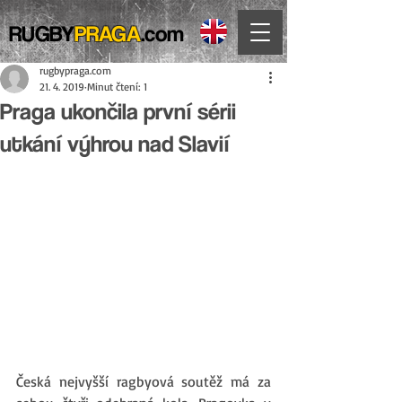
RUGBY
PRAGA
.com
rugbypraga.com
21. 4. 2019
Minut čtení: 1
Praga ukončila první sérii
utkání výhrou nad Slavií
Česká nejvyšší ragbyová soutěž má za 