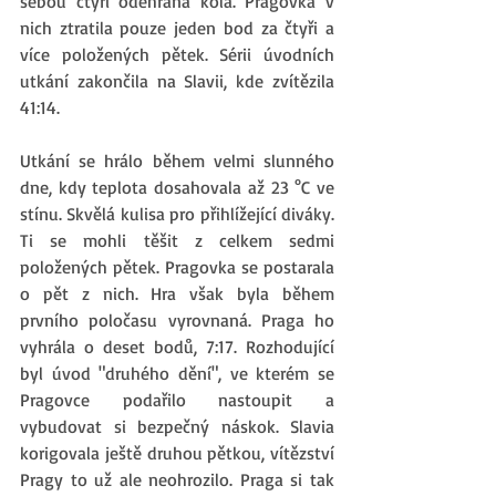
sebou čtyři odehraná kola. Pragovka v 
nich ztratila pouze jeden bod za čtyři a 
více položených pětek. Sérii úvodních 
utkání zakončila na Slavii, kde zvítězila 
41:14.
Utkání se hrálo během velmi slunného 
dne, kdy teplota dosahovala až 23 °C ve 
stínu. Skvělá kulisa pro přihlížející diváky. 
Ti se mohli těšit z celkem sedmi 
položených pětek. Pragovka se postarala 
o pět z nich. Hra však byla během 
prvního poločasu vyrovnaná. Praga ho 
vyhrála o deset bodů, 7:17. Rozhodující 
byl úvod "druhého dění", ve kterém se 
Pragovce podařilo nastoupit a 
vybudovat si bezpečný náskok. Slavia 
korigovala ještě druhou pětkou, vítězství 
Pragy to už ale neohrozilo. Praga si tak 