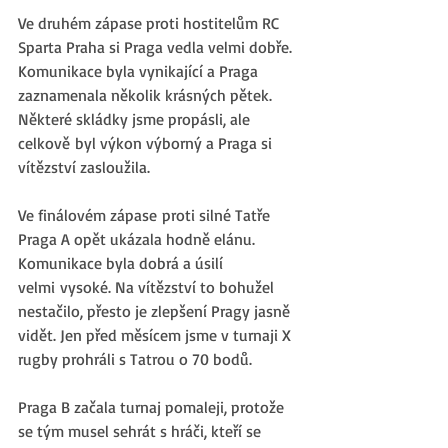
Ve druhém zápase proti hostitelům RC 
Sparta Praha si Praga vedla velmi dobře. 
Komunikace byla vynikající a Praga 
zaznamenala několik krásných pětek. 
Některé skládky jsme propásli, ale 
celkově byl výkon výborný a Praga si 
vítězství zasloužila.
Ve finálovém zápase proti silné Tatře 
Praga A opět ukázala hodně elánu. 
Komunikace byla dobrá a úsilí 
velmi vysoké. Na vítězství to bohužel 
nestačilo, přesto je zlepšení Pragy jasně 
vidět. Jen před měsícem jsme v turnaji X 
rugby prohráli s Tatrou o 70 bodů.
Praga B začala turnaj pomaleji, protože 
se tým musel sehrát s hráči, kteří se 