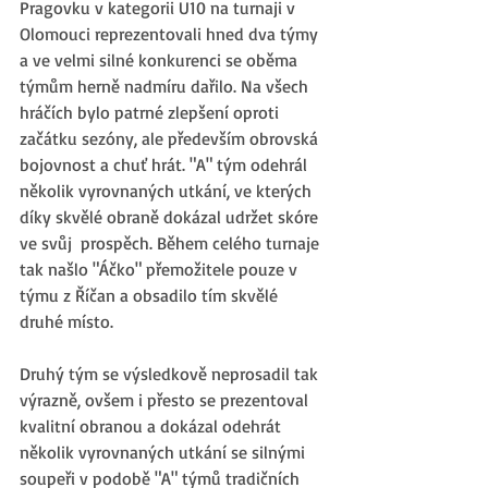
Pragovku v kategorii U10 na turnaji v 
Olomouci reprezentovali hned dva týmy 
a ve velmi silné konkurenci se oběma 
týmům herně nadmíru dařilo. Na všech 
hráčích bylo patrné zlepšení oproti 
začátku sezóny, ale především obrovská 
bojovnost a chuť hrát. "A" tým odehrál 
několik vyrovnaných utkání, ve kterých 
díky skvělé obraně dokázal udržet skóre 
ve svůj  prospěch. Během celého turnaje 
tak našlo "Áčko" přemožitele pouze v 
týmu z Říčan a obsadilo tím skvělé 
druhé místo. 
Druhý tým se výsledkově neprosadil tak 
výrazně, ovšem i přesto se prezentoval 
kvalitní obranou a dokázal odehrát 
několik vyrovnaných utkání se silnými 
soupeři v podobě "A" týmů tradičních 