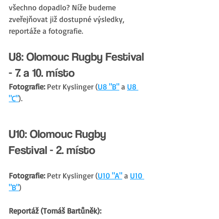
všechno dopadlo? Níže budeme 
zveřejňovat již dostupné výsledky, 
reportáže a fotografie.
U8: Olomouc Rugby Festival 
- 7. a 10. místo
Fotografie:
 Petr Kyslinger (
U8 "B"
 a 
U8 
"C"
).
U10: Olomouc Rugby 
Festival - 2. místo
Fotografie: 
Petr Kyslinger (
U10 "A"
 a 
U10 
"B"
)
Reportáž (Tomáš Bartůněk): 