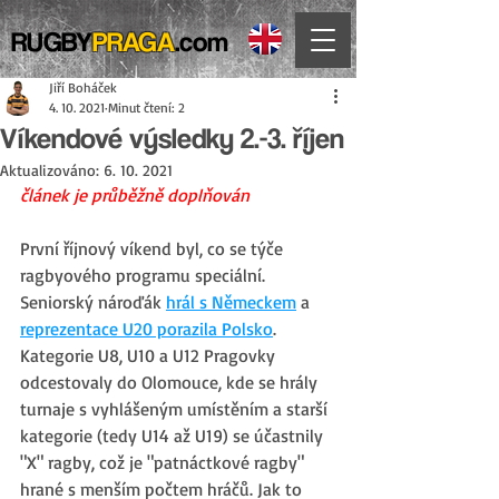
RUGBY
PRAGA
.com
Jiří Boháček
4. 10. 2021
Minut čtení: 2
Víkendové výsledky 2.-3. říjen
Aktualizováno:
6. 10. 2021
článek je průběžně doplňován 
První říjnový víkend byl, co se týče 
ragbyového programu speciální. 
Seniorský nároďák 
hrál s Německem
 a 
reprezentace U20 porazila Polsko
. 
Kategorie U8, U10 a U12 Pragovky 
odcestovaly do Olomouce, kde se hrály 
turnaje s vyhlášeným umístěním a starší 
kategorie (tedy U14 až U19) se účastnily 
"X" ragby, což je "patnáctkové ragby" 
hrané s menším počtem hráčů. Jak to 