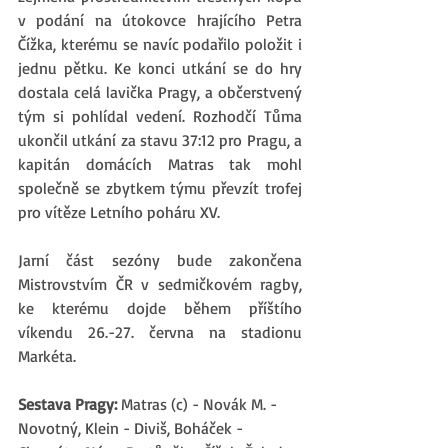
v podání na útokovce hrajícího Petra 
Čížka, kterému se navíc podařilo položit i 
jednu pětku. Ke konci utkání se do hry 
dostala celá lavička Pragy, a občerstvený 
tým si pohlídal vedení. Rozhodčí Tůma 
ukončil utkání za stavu 37:12 pro Pragu, a 
kapitán domácích Matras tak mohl 
společně se zbytkem týmu převzít trofej 
pro vítěze Letního poháru XV.
Jarní část sezóny bude zakončena 
Mistrovstvím ČR v sedmičkovém ragby, 
ke kterému dojde během příštího 
víkendu 26.-27. června na stadionu 
Markéta.
Sestava Pragy: 
Matras (c) - Novák M. - 
Novotný, Klein - Diviš, Boháček - 