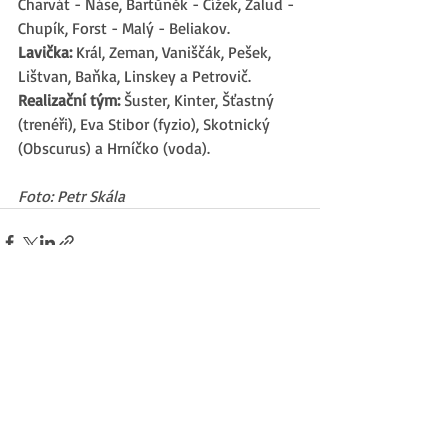
Charvát - Náse, Bartůněk - Čížek, Žalud - 
Chupík, Forst - Malý - Beliakov.
Lavička: 
Král, Zeman, Vaniščák, Pešek, 
Lištvan, Baňka, Linskey a Petrovič.
Realizační tým: 
Šuster, Kinter, Šťastný 
(trenéři), Eva Stibor (fyzio), Skotnický 
(Obscurus) a Hrníčko (voda).
Foto: Petr Skála
Nejnovější příspěvky
Zobrazit vše