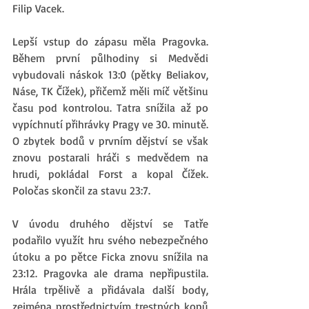
Filip Vacek. 
Lepší vstup do zápasu měla Pragovka. 
Během první půlhodiny si Medvědi 
vybudovali náskok 13:0 (pětky Beliakov, 
Náse, TK Čížek), přičemž měli míč většinu 
času pod kontrolou. Tatra snížila až po 
vypíchnutí přihrávky Pragy ve 30. minutě. 
O zbytek bodů v prvním dějství se však 
znovu postarali hráči s medvědem na 
hrudi, pokládal Forst a kopal Čížek. 
Poločas skončil za stavu 23:7.
V úvodu druhého dějství se Tatře 
podařilo využít hru svého nebezpečného 
útoku a po pětce Ficka znovu snížila na 
23:12. Pragovka ale drama nepřipustila. 
Hrála trpělivě a přidávala další body, 
zejména prostřednictvím trestných kopů 