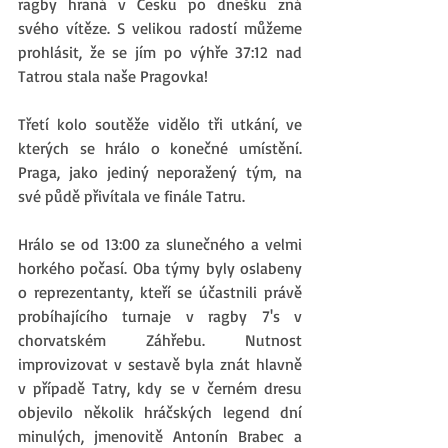
ragby hraná v Česku po dnešku zná 
svého vítěze. S velikou radostí můžeme 
prohlásit, že se jím po výhře 37:12 nad 
Tatrou stala naše Pragovka!
Třetí kolo soutěže vidělo tři utkání, ve 
kterých se hrálo o konečné umístění. 
Praga, jako jediný neporažený tým, na 
své půdě přivítala ve finále Tatru.
Hrálo se od 13:00 za slunečného a velmi 
horkého počasí. Oba týmy byly oslabeny 
o reprezentanty, kteří se účastnili právě 
probíhajícího turnaje v ragby 7's v 
chorvatském Záhřebu. Nutnost 
improvizovat v sestavě byla znát hlavně 
v případě Tatry, kdy se v černém dresu 
objevilo několik hráčských legend dní 
minulých, jmenovitě Antonín Brabec a 