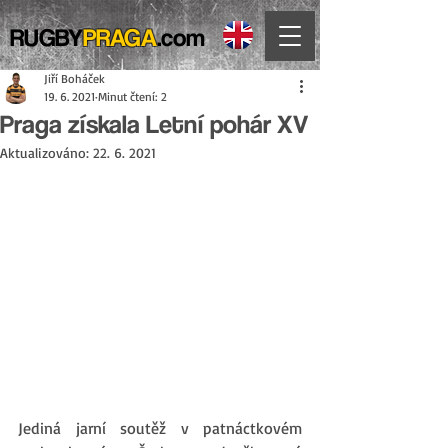
RUGBY
PRAGA
.com
Jiří Boháček
19. 6. 2021
Minut čtení: 2
Praga získala Letní pohár XV
Aktualizováno:
22. 6. 2021
Jediná jarní soutěž v patnáctkovém 