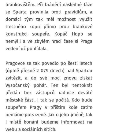
brankovištěm. Při bránění následné fáze 
se Sparta provinila proti pravidlům, a 
domácí tým tak měl možnost využít 
trestného kopu přímo proti brankové 
konstrukci soupeře. Kopáč Hopp se 
nemýlil a ve zbylém hrací čase si Praga 
vedení už pohlídala.
Pragovce se tak povedlo po šesti letech 
(úplně přesně 2 079 dnech) nad Spartou 
zvítězit, a do své moci znovu získat 
Vysočanský pohár. Ten byl tentokrát 
předán bez zástupců radnice deváté 
městské části. I tak se počítá. Kdo bude 
soupeřem Pragy v příštím kole zatím 
nemáme potvrzené. Jak o jeho jméně, tak 
i místě konání budeme informovat na 
webu a sociálních sítích.