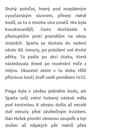
Druhý poločas, hraný pod rozpáleným 
vysočanským sluncem, přinesl méně 
bodů, za to o mnoho více zvratů. Hra byla 
kouskovanější, často docházelo k 
přestupkům proti pravidlům na obou 
stranách. Sparta se dostala do vedení 
okolo 60. minuty, po položení své druhé 
pětky. Ta padla po akci útoku, která 
následovala ihned po rozehrání míče z 
mlýnu. Ukazatel skóre v tu dobu těšil 
příznivce hostí, kteří vedli poměrem 14:13. 
Praga byla v závěsu jediného bodu, ale 
Sparta svůj velmi hubený náskok měla 
pod kontrolou. K obratu došlo až necelé 
dvě minuty před závěrečným hvizdem. 
Dan Hošek pronikl obranou soupeře a byl 
složen až nějakých pět metrů před 