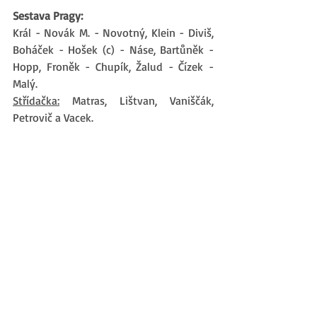
Sestava Pragy:
Král - Novák M. - Novotný, Klein - Diviš, 
Boháček - Hošek (c) - Náse, Bartůněk - 
Hopp, Froněk - Chupík, Žalud - Čízek - 
Malý. 
Střídačka:
 Matras, Lištvan, Vaniščák, 
Petrovič a Vacek.
Realizační tým:
 Šuster, Kinter, Šťastný 
(trenéři), Přibyl a García (fyzio)
Na snímku položení první pětky Sparty. 
Autor: Petr Skála.
Nejnovější příspěvky
Zobrazit vše