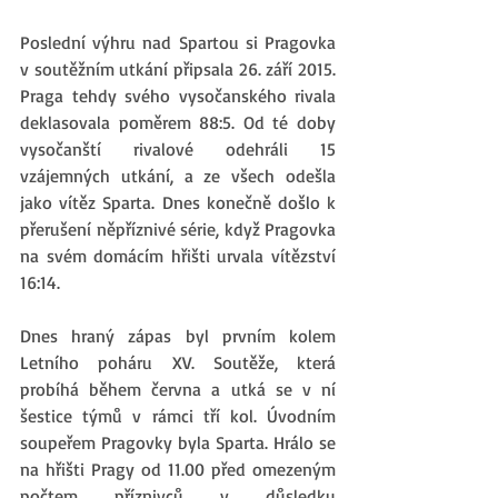
Poslední výhru nad Spartou si Pragovka 
v soutěžním utkání připsala 26. září 2015. 
Praga tehdy svého vysočanského rivala 
deklasovala poměrem 88:5. Od té doby 
vysočanští rivalové odehráli 15 
vzájemných utkání, a ze všech odešla 
jako vítěz Sparta. Dnes konečně došlo k 
přerušení něpříznivé série, když Pragovka 
na svém domácím hřišti urvala vítězství 
16:14. 
Dnes hraný zápas byl prvním kolem 
Letního poháru XV. Soutěže, která 
probíhá během června a utká se v ní 
šestice týmů v rámci tří kol. Úvodním 
soupeřem Pragovky byla Sparta. Hrálo se 
na hřišti Pragy od 11.00 před omezeným 
počtem příznivců v důsledku 