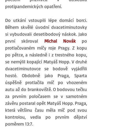
protipandemických opatření.
Do utkání vstoupili lépe domácí borci. 
Během skvělé úvodní dvacetiminutovky 
si vybudovali desetibodový náskok. Jako 
první skóroval 
Michal Novák
po 
protlačovaném míčy roje Pragy. Z kopu 
po pětce, a následně i z trestného kopu, 
se nemýlil kopající Matyáš Hopp. V druhé 
dvacetiminutovce se bodově vyjádřili 
hosté. Obdobně jako Praga, Sparta 
úspěšně protlačila míč po vhozeném 
autu až do brankoviště. O bodovou tečku 
za prvním poločasem se v samotném 
závěru postaral opět Matyáš Hopp. Praga, 
která většinu času měla míč pod svou 
kontrolou, vedla po prvním dějství 
poměrem 13:7.