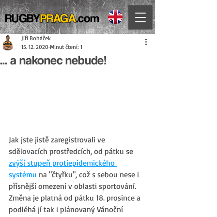
RUGBY
PRAGA
.com
Jiří Boháček
15. 12. 2020
Minut čtení: 1
... a nakonec nebude!
Jak jste jistě zaregistrovali ve 
sdělovacích prostředcích, od pátku se 
zvýší stupeň protiepidemického 
systému
 na "čtyřku", což s sebou nese i 
přísnější omezení v oblasti sportování. 
Změna je platná od pátku 18. prosince a 
podléhá jí tak i plánovaný Vánoční 