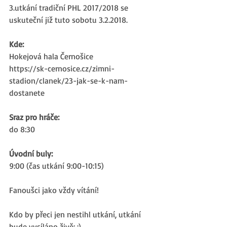
3.utkání tradiční PHL 2017/2018 se 
uskuteční již tuto sobotu 3.2.2018.
Kde:
Hokejová hala Černošice
https://sk-cernosice.cz/zimni-
stadion/clanek/23-jak-se-k-nam-
dostanete
Sraz pro hráče:
do 8:30
Úvodní buly:
9:00 (čas utkání 9:00-10:15)
Fanoušci jako vždy vítání!
Kdo by přeci jen nestihl utkání, utkání 
bude vysíláno živě: :)