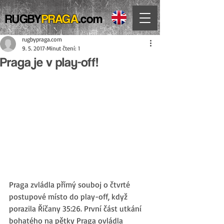
RUGBY
PRAGA
.com
rugbypraga.com
9. 5. 2017
Minut čtení: 1
Praga je v play-off!
Praga zvládla přímý souboj o čtvrté 
postupové místo do play-off, když 
porazila Říčany 35:26. První část utkání 
bohatého na pětky Praga ovládla 