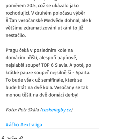
poměrem 20:5, což se ukázalo jako 
rozhodující. V druhém poločasu výběr 
Říčan vysočanské Medvědy dohnal, ale k 
většímu zdramatizování utkání to již 
nestačilo. 
Pragu čeká v posledním kole na 
domácím hřišti, alespoň papírově, 
nejslabší soupeř TOP 6 Slavia. A poté, po 
krátké pauze soupeř nejsilnější - Sparta. 
To bude však už semifinále, které se 
bude hrát na dvě kola. Vysočany se tak 
mohou těšit na dvě domácí derby! 
Foto: Petr Skála (
ceskeragby.cz
)
#áčko
#extraliga