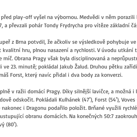
 před play-off vyšel na výbornou. Medvědi v něm porazili
 a převzali pohár Tondy Frydrycha pro vítěze základní čás
peř z Brna potvdil, že ačkoliv se výsledkově pohybuje ve 
 kvalitní hru, plnou nasazení a rychlosti. V úvodu utkání 
íce míč. Obrana Pragy však byla disciplinovaná a neprůpust
i ve 23. minutě; pokládal Jakub Žalud. Druhou pětku zařídi
áš Forst, který navíc přidal i dva body za konverzi.
plně v ražii domácí Pragy. Díky silnější lavičce, a možná i l
ově odskočit. Pokládali Kulhánek (47'), Forst (54'), Voves (
se nakonec i Dragonu podařilo položit. Brňané využili rychl
 ustupující obranu domácích. Na konečných 50:7 zaokrouhli
ý (80').