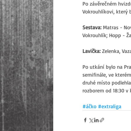
Po závěrečném hvizdu 
Vokrouhlíkovi, který 
Sestava:
 Matras - No
Vokrouhlík; Hopp - Ža
Lavička: 
Zelenka, Vaz
Po utkání bylo na Pr
semifinále, ve kterém
druhé místo podlehla
rozborem od 18:30 v 
#áčko
#extraliga