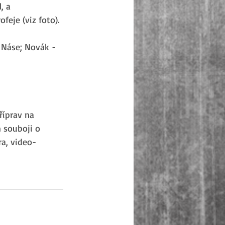
, a 
feje (viz foto).
 Náse; Novák - 
říprav na 
 souboji o 
a, video-