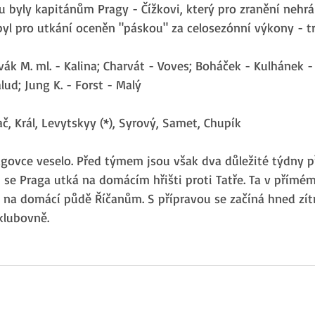
byly kapitánům Pragy - Čížkovi, který pro zranění nehrál
byl pro utkání oceněn "páskou" za celosezónní výkony - tro
vák M. ml. - Kalina; Charvát - Voves; Boháček - Kulhánek -
lud; Jung K. - Forst - Malý
ač, Král, Levytskyy (*), Syrový, Samet, Chupík
agovce veselo. Před týmem jsou však dva důležité týdny p
 se Praga utká na domácím hřišti proti Tatře. Ta v přímém
 na domácí půdě Říčanům. S přípravou se začíná hned zítr
klubovně.