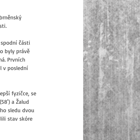
 brněnský 
ti.
spodní části 
to byly právě 
ná. Prvních 
l v poslední 
epší fyzičce, se 
58') a Žalud 
ého sledu dvou 
li stav skóre 