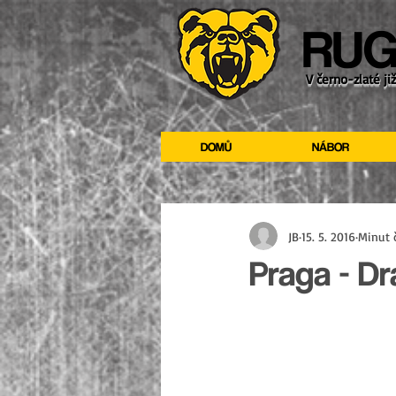
RUG
V černo-zlaté ji
DOMŮ
NÁBOR
JB
15. 5. 2016
Minut č
Praga - Dr