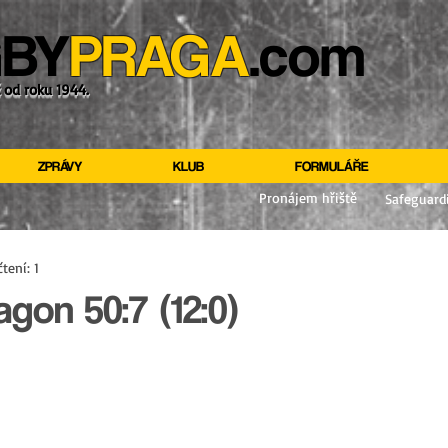
BY
PRAGA
.com
ž od roku 1944.
ZPRÁVY
KLUB
FORMULÁŘE
Pronájem hřiště
Safeguard
tení: 1
agon 50:7 (12:0)