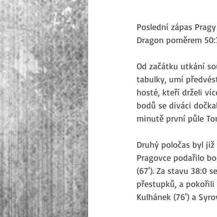
Poslední zápas Pragy
Dragon poměrem 50:7,
Od začátku utkání sou
tabulky, umí předvést
hosté, kteří drželi v
bodů se diváci dočkal
minutě první půle Tom
Druhý poločas byl již 
Pragovce podařilo bod
(67'). Za stavu 38:0 
přestupků, a pokořili
Kulhánek (76') a Syrov