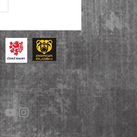
iga je zpět! Muži A ovládli i
u baráže, U14 slaví bronz v
tátní lize.