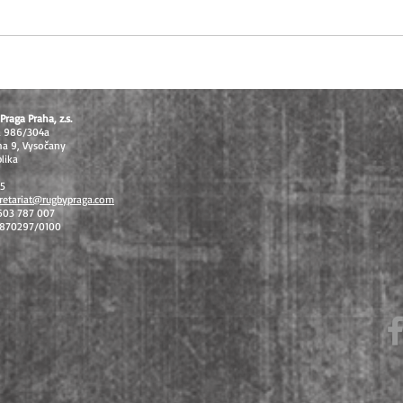
U16 těsně pod stupni vítězů, U14
Extral
vybojovala bronz na MČR v
odvet
sedmičkách
celos
Praga Praha, z.s.
á 986/304a
ha 9, Vysočany
lika
15
retariat@rugbypraga.com
 603 787 007
1870297/0100