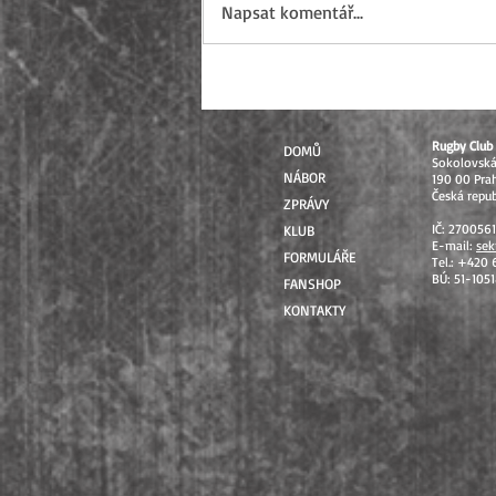
Napsat komentář...
Sezóna 2026 uzavřena: Od
mistrovských soutěží až po
Přebory ČR
Rugby Club 
DOMŮ
Sokolovsk
NÁBOR
190 00 Pra
Česká repub
ZPRÁVY
IČ: 270056
KLUB
E-mail:
sek
FORMULÁŘE
Tel.: +420
BÚ: 51-105
FANSHOP
KONTAKTY