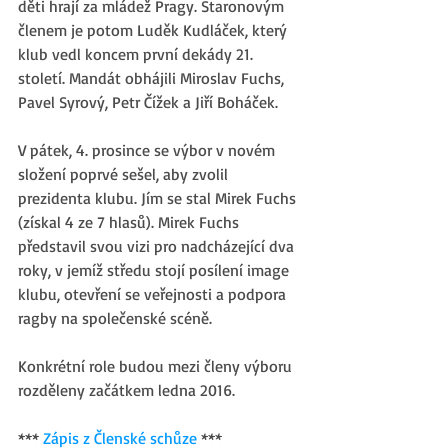
děti hrají za mládež Pragy. Staronovým 
členem je potom Luděk Kudláček, který 
klub vedl koncem první dekády 21. 
století. Mandát obhájili Miroslav Fuchs, 
Pavel Syrový, Petr Čížek a Jiří Boháček. 
V pátek, 4. prosince se výbor v novém 
složení poprvé sešel, aby zvolil 
prezidenta klubu. Jím se stal Mirek Fuchs 
(získal 4 ze 7 hlasů). Mirek Fuchs 
představil svou vizi pro nadcházející dva 
roky, v jemíž středu stojí posílení image 
klubu, otevření se veřejnosti a podpora 
ragby na společenské scéně. 
Konkrétní role budou mezi členy výboru 
rozděleny začátkem ledna 2016. 
*** 
Zápis z Členské schůze
 *** 