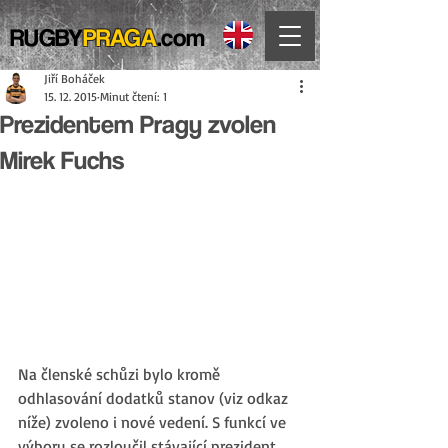
RUGBY
PRAGA
.com
Jiří Boháček
15. 12. 2015
Minut čtení: 1
Prezidentem Pragy zvolen
Mirek Fuchs
Na členské schůzi bylo kromě 
odhlasování dodatků stanov (viz odkaz 
níže) zvoleno i nové vedení. S funkcí ve 
výboru se rozloučil stávající prezident 