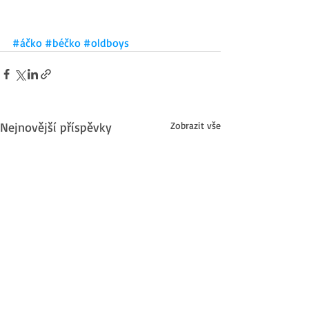
#áčko
#béčko
#oldboys
Nejnovější příspěvky
Zobrazit vše