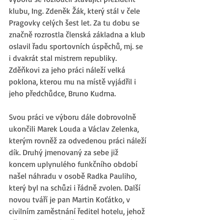
klubu, Ing. Zdeněk Žák, který stál v čele 
Pragovky celých šest let. Za tu dobu se 
značně rozrostla členská základna a klub 
oslavil řadu sportovních úspěchů, mj. se 
i dvakrát stal mistrem republiky. 
Zděňkovi za jeho práci náleží velká 
poklona, kterou mu na místě vyjádřil i 
jeho předchůdce, Bruno Kudrna. 
Svou práci ve výboru dále dobrovolně 
ukončili Marek Louda a Václav Zelenka, 
kterým rovněž za odvedenou práci náleží 
dík. Druhý jmenovaný za sebe již 
koncem uplynulého funkčního období 
našel náhradu v osobě Radka Pauliho, 
který byl na schůzi i řádně zvolen. Další 
novou tváří je pan Martin Koťátko, v 
civilním zaměstnání ředitel hotelu, jehož 