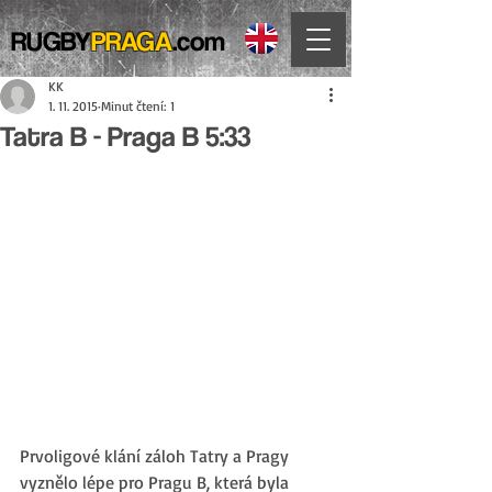
RUGBY
PRAGA
.com
KK
1. 11. 2015
Minut čtení: 1
Tatra B - Praga B 5:33
Prvoligové klání záloh Tatry a Pragy 
vyznělo lépe pro Pragu B, která byla 