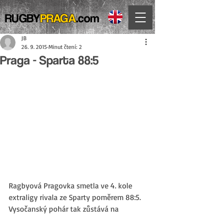
RUGBY
PRAGA
.com
JB
26. 9. 2015
Minut čtení: 2
Praga - Sparta 88:5
Ragbyová Pragovka smetla ve 4. kole 
extraligy rivala ze Sparty poměrem 88:5. 
Vysočanský pohár tak zůstává na 