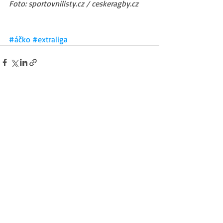
Foto: sportovnilisty.cz / ceskeragby.cz
#áčko
#extraliga
Nejnovější příspěvky
Zobrazit vše