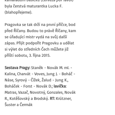
byla čerstvá maturantka Lucka F. 
(blahopřejeme). 
Pragovka se tak drží na první příčce, bod 
před Říčany. Budou to právě Říčany, kam 
se úřadující mistr vydá na svůj další 
zápas. Přijít podpořit Pragovku a udělat 
si výlet do středních Čech můžete již 
příští sobotu, 3. října 2015. 
Sestava Pragy:
 Staněk - Novák M. ml. - 
Kalina, Charvát - Voves, Jung J. - Boháč - 
Náse, Syrový - Čížek, Žalud - Jung K., 
Boháček - Forst - Novák D.; 
lavička
: 
Matras, Vazač, Novotný, Gonzales, Novák 
R., Kotěšovský a Brodský. 
RT: 
Krützner, 
Šuster a Čermák  