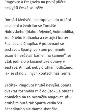
Pragovce a Pragovka na první příčce 
nejvyšší české soutěže. 
Domácí Medvědi nastupovali do utkání 
oslabeni o ženícího se Tomáše 
Holovského (blahopřejeme), Vokrouhlíka, 
zraněného Kulhánka a cestující bratry 
Fuchsovi a Chupíka. V porovnání se 
sestavou Sparty, ve které po minulé 
sezóně nezůstal "kámen na kameni", se 
však jednalo o kosmetické úpravy v 
sestavě. Ani tak nebylo utkání odloženo, 
jak se stalo v jiných koutech naší země. 
Začátek Pragovce hrubě nevyšel. Sparta 
dvakrát rozhodila míč do útoku a obrana 
domácích na to nestačila reagovat. Již v 
druhé minutě tak Sparta vedla 5:0. 
Zanedlouho ale drama skončilo. 