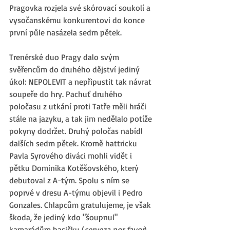
Pragovka rozjela své skórovací soukolí a 
vysočanskému konkurentovi do konce 
první půle nasázela sedm pětek.  
Trenérské duo Pragy dalo svým 
svěřencům do druhého dějství jediný 
úkol: NEPOLEVIT a nepřipustit tak návrat 
soupeře do hry. Pachuť druhého 
poločasu z utkání proti Tatře měli hráči 
stále na jazyku, a tak jim nedělalo potíže 
pokyny dodržet. Druhý poločas nabídl 
dalších sedm pětek. Kromě hattricku 
Pavla Syrového diváci mohli vidět i 
pětku Dominika Kotěšovského, který 
debutoval z A-tým. Spolu s ním se 
poprvé v dresu A-týmu objevil i Pedro 
Gonzales. Chlapcům gratulujeme, je však 
škoda, že jediný kdo "šoupnul" 
kamarádům basičku (
cerveza por favor
) 