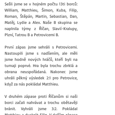
Sešli jsme se v hojném počtu 13ti borců: 
William, Matthieu, Šimon, Kuba, Filip, 
Roman, Štěpán, Martin, Sebastian, Dan, 
Matěj, Lydie a Alex. Naše B skupina se 
naplnila týmy z Říčan, Slavií-Kralupy, 
Plzní, Tatrou B a Petrovicemi B. 
První zápas jsme sehráli s Petrovicemi. 
Nastoupili jsme s nadšením, ale měli 
jsme hodně nových hráčů, kteří byli na 
turnaji poprvé. Hra byla trochu zbrklá a 
obrana neuspořádaná. Nakonec jsme 
uhráli pěkný výsledek 2:1 pro Petrovice, 
když za nás pokládal Matthieu. 
V druhém zápase proti Říčanům si naši 
borci začali nahrávat a trochu obětavěji 
bránit. Vyhráli jsme 3:2. Pokládal 
Matthieu a dvakrát Filip. V dalším zápase 