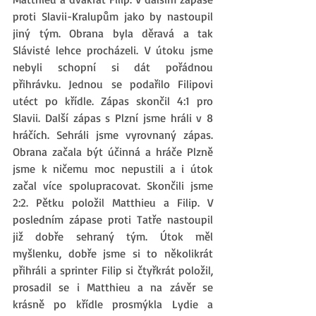
proti Slavii-Kralupům jako by nastoupil 
jiný tým. Obrana byla děravá a tak 
Slávisté lehce procházeli. V útoku jsme 
nebyli schopní si dát pořádnou 
přihrávku. Jednou se podařilo Filipovi 
utéct po křídle. Zápas skončil 4:1 pro 
Slavii. Další zápas s Plzní jsme hráli v 8 
hráčích. Sehráli jsme vyrovnaný zápas. 
Obrana začala být účinná a hráče Plzně 
jsme k ničemu moc nepustili a i útok 
začal více spolupracovat. Skončili jsme 
2:2. Pětku položil Matthieu a Filip. V 
posledním zápase proti Tatře nastoupil 
již dobře sehraný tým. Útok měl 
myšlenku, dobře jsme si to několikrát 
přihráli a sprinter Filip si čtyřkrát položil, 
prosadil se i Matthieu a na závěr se 
krásně po křídle prosmýkla Lydie a 