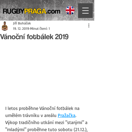
RUGBY
PRAGA
.com
Jiří Boháček
19. 12. 2019
Minut čtení: 1
Vánoční fotbálek 2019
I letos proběhne Vánoční fotbálek na 
umělém trávníku v areálu 
Pražačka
. 
Výkop tradičního utkání mezi "starými" a 
"mladými" proběhne tuto sobotu (21.12.), 