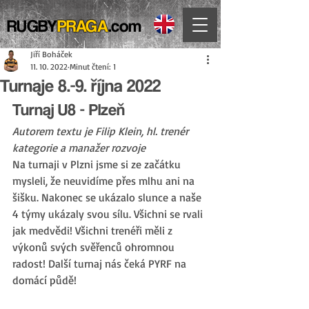
RUGBY
PRAGA
.com
Jiří Boháček
11. 10. 2022
Minut čtení: 1
Turnaje 8.-9. října 2022
Turnaj U8 - Plzeň
Autorem textu je Filip Klein, hl. trenér 
kategorie a manažer rozvoje
Na turnaji v Plzni jsme si ze začátku 
mysleli, že neuvidíme přes mlhu ani na 
šišku. Nakonec se ukázalo slunce a naše 
4 týmy ukázaly svou sílu. Všichni se rvali 
jak medvědi! Všichni trenéři měli z 
výkonů svých svěřenců ohromnou 
radost! Další turnaj nás čeká PYRF na 
domácí půdě!