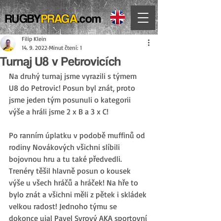
RUGBY
PRAGA
.com
Filip Klein
14. 9. 2022
Minut čtení: 1
Turnaj U8 v Petrovicích
Na druhý turnaj jsme vyrazili s týmem 
U8 do Petrovic! Posun byl znát, proto 
jsme jeden tým posunuli o kategorii 
výše a hráli jsme 2 x B a 3 x C! 
Po ranním úplatku v podobě muffinů od 
rodiny Novákových všichni slíbili 
bojovnou hru a tu také předvedli. 
Trenéry těšil hlavně posun o kousek 
výše u všech hráčů a hráček! Na hře to  
bylo znát a všichni měli z pětek i skládek 
velkou radost! Jednoho týmu se 
dokonce ujal Pavel Syrový AKA sportovní 