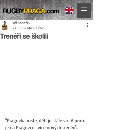
RUGBY
PRAGA
.com
Jiří Boháček
27. 3. 2023
Minut čtení: 1
Trenéři se školili
"Pragovka roste, dětí je stále víc. A proto 
je na Pragovce i více nových trenérů. 