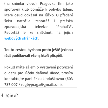
(na snímku vlevo). Pragovka tím jako 
sportovní klub pomůže k pohybu lidem, 
které osud odkázal na lůžko. O předání 
šeku natočila reportáž i pražská 
zpravodajská televize "PrahaTV". 
Reportáž je ke shlédnutí na jejích 
webových stránkách
.
Touto cestou bychom proto ještě jednou 
rádi poděkovali všem, kteří přispěli.
Pokud máte zájem o vystavení potvrzení 
o daru pro účely daňové úlevy, prosím 
kontaktujte paní Eriku Linduškovou (
603 
787 007 / rugbypraga@gmail.com)
.