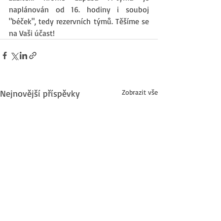
naplánován od 16. hodiny i souboj 
"béček", tedy rezervních týmů. Těšíme se 
na Vaši účast!
Nejnovější příspěvky
Zobrazit vše