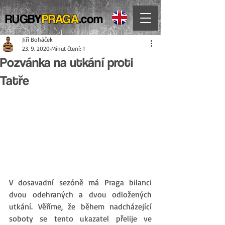
RUGBY
PRAGA
.com
Jiří Boháček
23. 9. 2020
Minut čtení: 1
Pozvánka na utkání proti
Tatře
V dosavadní sezóně má Praga bilanci 
dvou odehraných a dvou odložených 
utkání. Věříme, že během nadcházející 
soboty se tento ukazatel přelije ve 