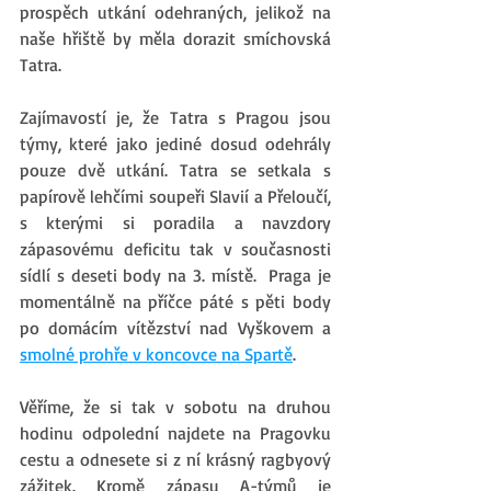
prospěch utkání odehraných, jelikož na 
naše hřiště by měla dorazit smíchovská 
Tatra. 
Zajímavostí je, že Tatra s Pragou jsou 
týmy, které jako jediné dosud odehrály 
pouze dvě utkání. Tatra se setkala s 
papírově lehčími soupeři Slavií a Přeloučí, 
s kterými si poradila a navzdory 
zápasovému deficitu tak v současnosti 
sídlí s deseti body na 3. místě.  Praga je 
momentálně na příčce páté s pěti body 
po domácím vítězství nad Vyškovem a 
smolné prohře v koncovce na Spartě
.
Věříme, že si tak v sobotu na druhou 
hodinu odpolední najdete na Pragovku 
cestu a odnesete si z ní krásný ragbyový 
zážitek. Kromě zápasu A-týmů je 