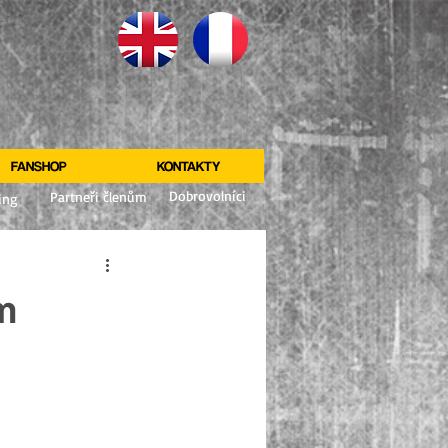
FANSHOP
KONTAKTY
Dobrovolníci
Partneři členům
ing
m