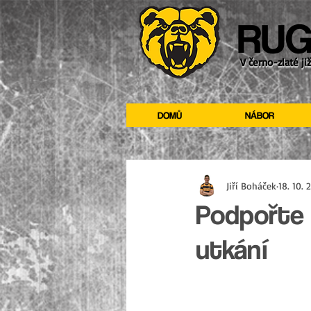
RUG
V černo-zlaté ji
DOMŮ
NÁBOR
Jiří Boháček
18. 10. 
Podpořte
utkání