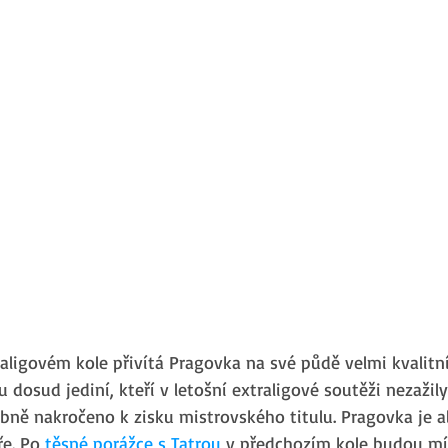
aligovém kole přivítá Pragovka na své půdě velmi kvalitn
u dosud jediní, kteří v letošní extraligové soutěži nezažil
ibně nakročeno k zisku mistrovského titulu. Pragovka je a
e. Po 
těsné porážce s Tatrou 
v předchozím kole budou mí