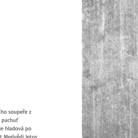
ího soupeře z 
y pachuť 
le hladová po 
t Medvědi letos 