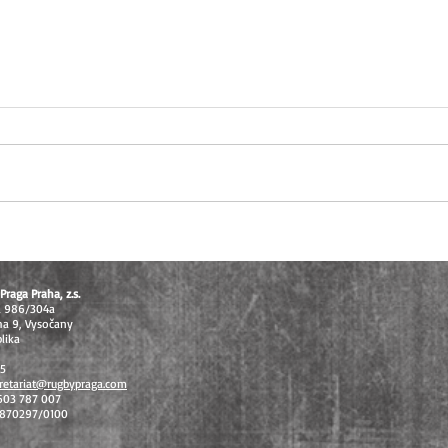
U16 těsně pod stupni vítězů, U14
Extral
vybojovala bronz na MČR v
odvet
sedmičkách
celos
Praga Praha, z.s.
á 986/304a
ha 9, Vysočany
lika
15
retariat@rugbypraga.com
 603 787 007
1870297/0100