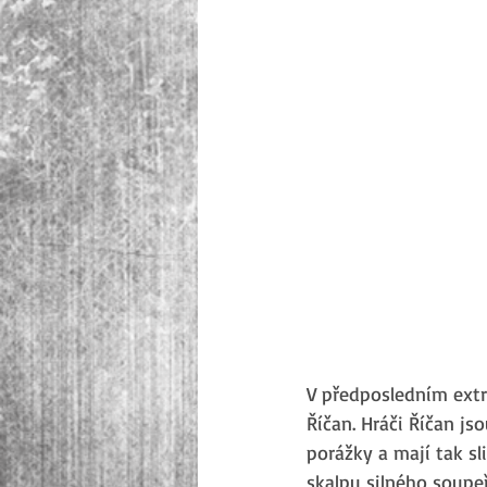
V předposledním extr
Říčan. Hráči Říčan jso
porážky a mají tak sl
skalpu silného soupeř