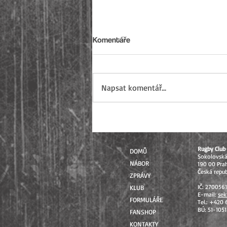
Komentáře
Napsat komentář...
Sezóna 2026 uzavřena: Od
mistrovských soutěží až po
Přebory ČR
Rugby Club 
DOMŮ
Sokolovsk
NÁBOR
190 00 Pra
Česká repub
ZPRÁVY
IČ: 270056
KLUB
E-mail:
sek
FORMULÁŘE
Tel.: +420
BÚ: 51-105
FANSHOP
KONTAKTY