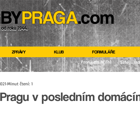
BY
PRAGA
.com
ž od roku 1944.
ZPRÁVY
KLUB
FORMULÁŘE
Pronájem hřiště
Safeguard
2021
Minut čtení: 1
 Pragu v posledním domácí