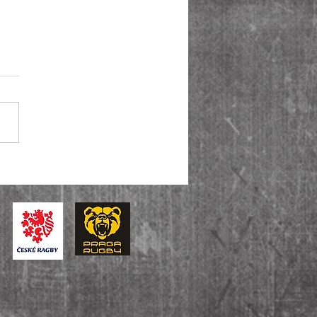
iga je zpět! Muži A ovládli i
u baráže, U14 slaví bronz v
tátní lize.