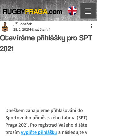
RUGBY
PRAGA
.com
Jiří Boháček
28. 2. 2021
Minut čtení: 1
Otevíráme přihlášky pro SPT
2021
Dneškem zahajujeme přihlašování do 
Sportovního příměstského tábora (SPT) 
Praga 2021. Pro registraci Vašeho dítěte 
prosím 
vyplňte přihlášku
 a následujte v 