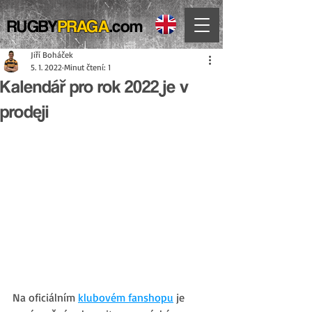
RUGBY
PRAGA
.com
Jiří Boháček
5. 1. 2022
Minut čtení: 1
Kalendář pro rok 2022 je v
prodeji
Na oficiálním 
klubovém fanshopu
 je 