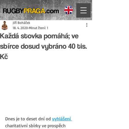
RUGBY
PRAGA
.com
Jiří Boháček
18. 4. 2020
Minut čtení: 1
Každá stovka pomáhá; ve
sbírce dosud vybráno 40 tis.
Kč
Dnes je to deset dní od 
vyhlášení 
charitativní sbírky ve prospěch 