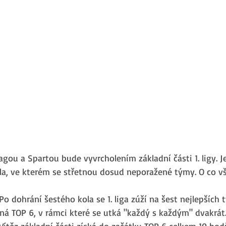
gou a Spartou bude vyvrcholením základní části 1. ligy. J
la, ve kterém se střetnou dosud neporažené týmy. O co v
 
Po dohrání šestého kola se 1. liga zúží na šest nejlepších
ná TOP 6, v rámci které se utká "každý s každým" dvakrá
Vítěz základní části získá do začátku TOP 6 celkem 10 bod