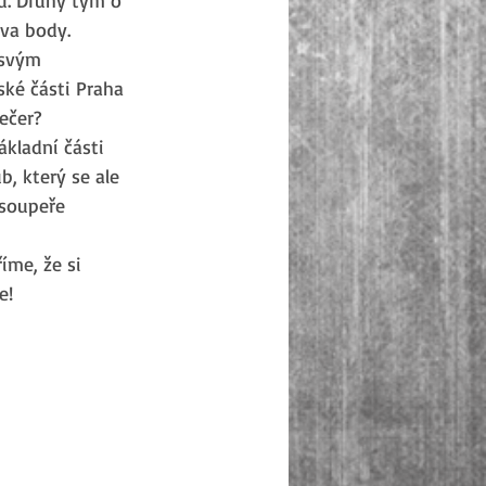
va body.  
 svým 
ké části Praha 
ečer?  
kladní části 
, který se ale 
 soupeře 
íme, že si 
e!