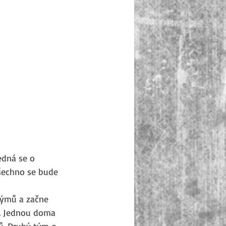
edná se o 
šechno se bude 
 týmů a začne 
t. Jednou doma 
ů. Druhý tým o 