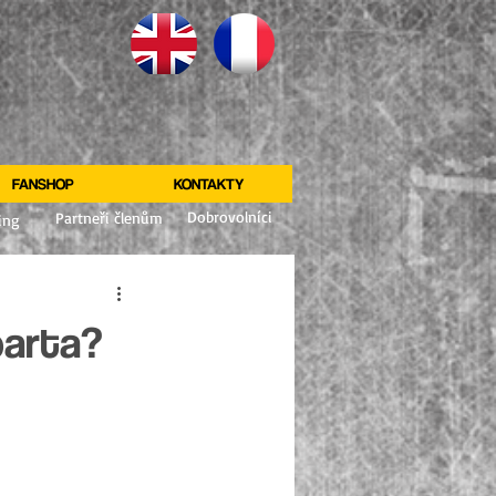
FANSHOP
KONTAKTY
Dobrovolníci
Partneři členům
ing
parta?