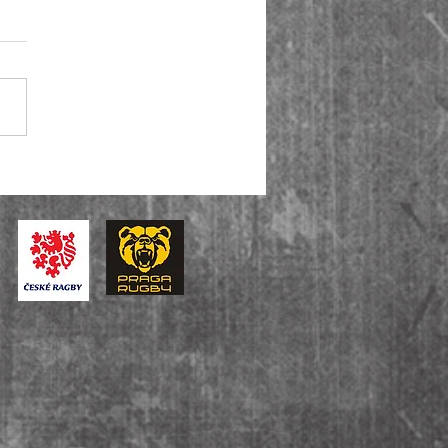
iga je zpět! Muži A ovládli i
u baráže, U14 slaví bronz v
tátní lize.