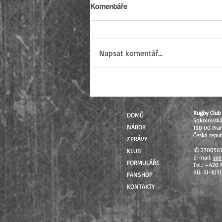
Komentáře
Napsat komentář...
Sezóna 2026 uzavřena: Od
mistrovských soutěží až po
Přebory ČR
Rugby Club 
DOMŮ
Sokolovsk
NÁBOR
190 00 Pra
Česká repub
ZPRÁVY
IČ: 270056
KLUB
E-mail:
sek
FORMULÁŘE
Tel.: +420
BÚ: 51-105
FANSHOP
KONTAKTY