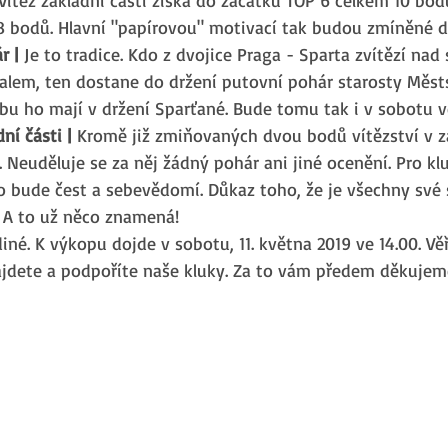
8 bodů. Hlavní "papírovou" motivací tak budou zmíněné d
r |
 Je to tradice. Kdo z dvojice Praga - Sparta zvítězí nad
lem, ten dostane do držení putovní pohár starosty Městs
obu ho mají v držení Sparťané. Bude tomu tak i v sobotu v
ní části |
 Kromě již zmiňovaných dvou bodů vítězství v zá
 Neuděluje se za něj žádný pohár ani jiné ocenění. Pro klub
o bude čest a sebevědomí. Důkaz toho, že je všechny své
 A to už něco znamená! 
diné. K výkopu dojde v sobotu, 11. května 2019 ve 14.00. Věř
jdete a podpoříte naše kluky. Za to vám předem děkujem