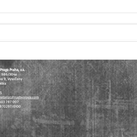
U16 těsně pod stupni vítězů, U14
Extral
vybojovala bronz na MČR v
odvet
sedmičkách
celos
Praga Praha, z.s.
á 986/304a
ha 9, Vysočany
lika
15
retariat@rugbypraga.com
 603 787 007
1870297/0100