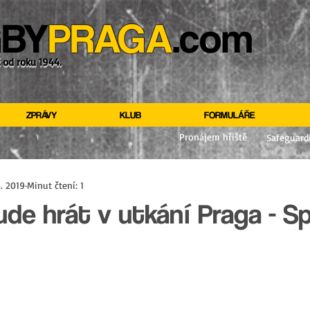
BY
PRAGA
.com
ž od roku 1944.
ZPRÁVY
KLUB
FORMULÁŘE
Pronájem hřiště
Safeguard
5. 2019
Minut čtení: 1
ude hrát v utkání Praga - S