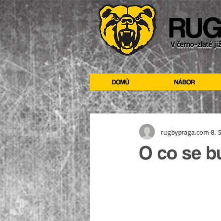
RUG
V černo-zlaté ji
DOMŮ
NÁBOR
rugbypraga.com
8. 
O co se b