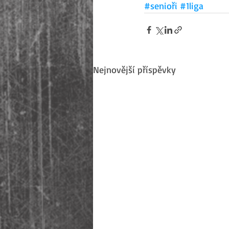
#senioři
#1liga
Nejnovější příspěvky