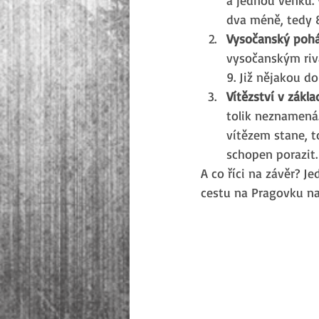
dva méně, tedy 
Vysočanský pohá
vysočanským riva
9. Již nějakou d
Vítězství v základ
tolik neznamená.
vítězem stane, t
schopen porazit.
A co říci na závěr? Je
cestu na Pragovku na