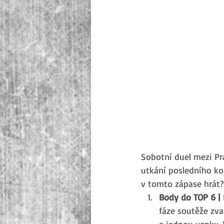
Sobotní duel mezi Pra
utkání posledního ko
v tomto zápase hrát?
Body do TOP 6 | 
fáze soutěže zva
a jednou venku. 