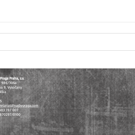
U16 těsně pod stupni vítězů, U14
Extral
vybojovala bronz na MČR v
odvet
sedmičkách
celos
Praga Praha, z.s.
á 986/304a
ha 9, Vysočany
lika
15
retariat@rugbypraga.com
 603 787 007
1870297/0100