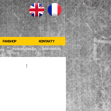
FANSHOP
KONTAKTY
Dobrovolníci
Partneři členům
ing