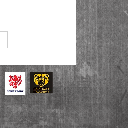
iga je zpět! Muži A ovládli i
u baráže, U14 slaví bronz v
tátní lize.