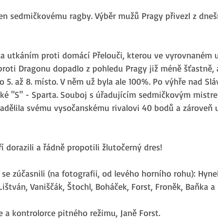
cen sedmičkovému ragby. Výběr mužů Pragy přivezl z dnešn
a utkáním proti domácí Přelouči, kterou ve vyrovnaném ut
proti Dragonu dopadlo z pohledu Pragy již méně šťastně, a
o 5. až 8. místo. V něm už byla ale 100%. Po výhře nad Sláv
é "S" - Sparta. Souboj s úřadujícím sedmičkovým mistre
adělila svému vysočanskému rivalovi 40 bodů a zároveň uh
í dorazili a řádně propotili žlutočerný dres! 
se zúčasnili (na fotografii, od levého horního rohu): Hyne
ištván, Vaniščák, Štochl, Boháček, Forst, Froněk, Baňka a 
ce a kontrolorce pitného režimu, Janě Forst.