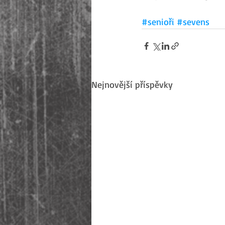
#senioři
#sevens
Nejnovější příspěvky