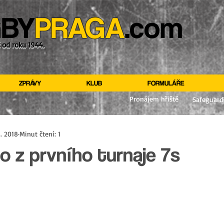
BY
PRAGA
.com
ž od roku 1944.
ZPRÁVY
KLUB
FORMULÁŘE
Pronájem hřiště
Safeguard
8. 2018
Minut čtení: 1
o z prvního turnaje 7s