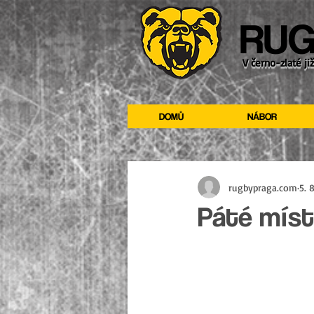
RUG
V černo-zlaté ji
DOMŮ
NÁBOR
rugbypraga.com
5. 
Páté míst