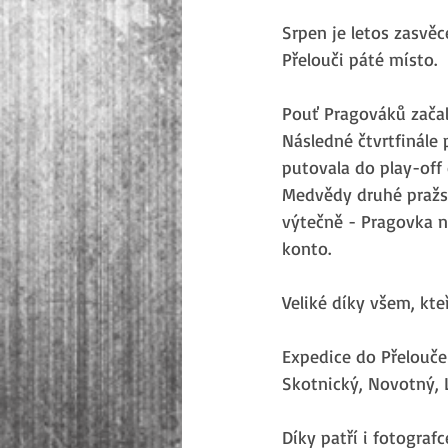
Srpen je letos zasvě
Přelouči páté místo.
Pouť Pragováků začal
Následné čtvrtfinále 
putovala do play-off 
Medvědy druhé pražsk
výtečně - Pragovka n
konto.
Veliké díky všem, kteř
Expedice do Přelouče 
Skotnický, Novotný, L
Díky patří i fotograf