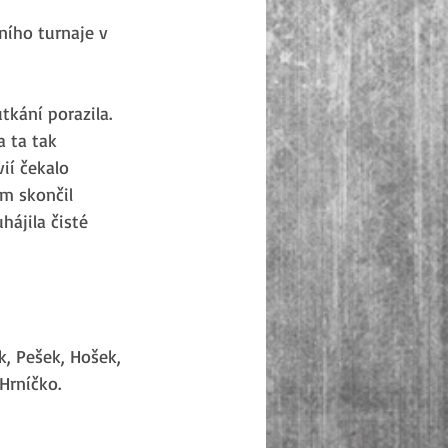
ího turnaje v 
kání porazila. 
 ta tak 
ií čekalo 
m skončil 
ájila čisté 
k, Pešek, Hošek, 
Hrníčko.