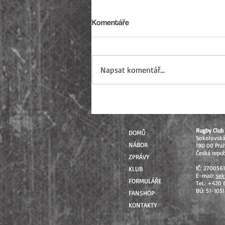
Komentáře
Napsat komentář...
Sezóna 2026 uzavřena: Od
mistrovských soutěží až po
Přebory ČR
Rugby Club 
DOMŮ
Sokolovsk
NÁBOR
190 00 Pra
Česká repub
ZPRÁVY
IČ: 270056
KLUB
E-mail:
sek
FORMULÁŘE
Tel.: +420
BÚ: 51-105
FANSHOP
KONTAKTY