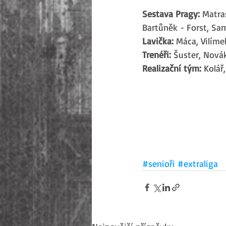
Sestava Pragy:
 Matra
Bartůněk - Forst, Sam
Lavička: 
Máca, Vilíme
Trenéři: 
Šuster, Novák
Realizační tým: 
Kolář
#senioři
#extraliga