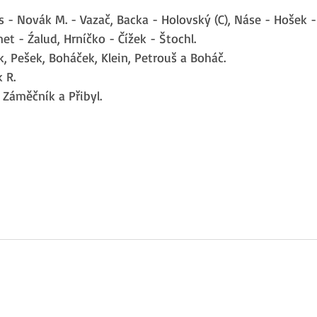
s - Novák M. - Vazač, Backa - Holovský (C), Náse - Hošek -
et - Źalud, Hrníčko - Čížek - Štochl.
k, Pešek, Boháček, Klein, Petrouš a Boháč.
 R.
, Záměčník a Přibyl.