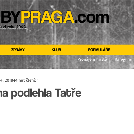
BY
PRAGA
.com
ž od roku 1944.
ZPRÁVY
KLUB
FORMULÁŘE
Pronájem hřiště
Safeguard
 4. 2018
Minut čtení: 1
a podlehla Tatře