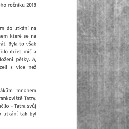
ho ročníku 2018 
ým do utkání na 
hem které se na 
t. Byla to však 
ilo držet míč a 
žení pětky. A, 
eli s více než 
ivákům mnohem 
ankoviště Tatry. 
ilo - Tatra svůj 
 utkání tak byl 