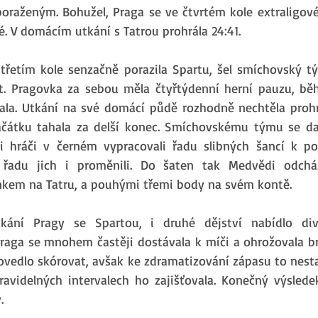
poraženým. Bohužel, Praga se ve čtvrtém kole extraligové
é. V domácím utkání s Tatrou prohrála 24:41.
třetím kole senzačně porazila Spartu, šel smíchovský t
it. Pragovka za sebou měla čtyřtýdenní herní pauzu, bě
vala. Utkání na své domácí půdě rozhodně nechtěla prohrá
začátku tahala za delší konec. Smíchovskému týmu se dař
 hráči v černém vypracovali řadu slibných šancí k polo
 řadu jich i proměnili. Do šaten tak Medvědi odcház
em na Tatru, a pouhými třemi body na svém kontě.
kání Pragy se Spartou, i druhé dějství nabídlo d
Praga se mnohem častěji dostávala k míči a ohrožovala br
povedlo skórovat, avšak ke zdramatizování zápasu to nestač
ravidelných intervalech ho zajišťovala. Konečný výsledek
.