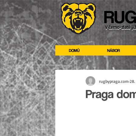
RUG
V černo-zlaté ji
DOMŮ
NÁBOR
rugbypraga.com
28.
Praga dom