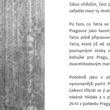
Sláva vítězům, čest 
zařadila mezi ty druh
Po tom, co Tatra ve 
Pragovce jako favor
Tatru pilně připravo
Tatra, která již od 
postupnými útoky si
bohužel pro Pragu,
dvacetibodovým mank
Podobně jako v ut
vyrovnanější partii. 
Celkem třikrát se jí 
náskok hlídala a v p
24:41 z pohledu Pragy