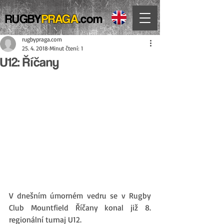
RUGBY
PRAGA
.com
rugbypraga.com
25. 4. 2018
Minut čtení: 1
U12: Říčany
V dnešním úmorném vedru se v Rugby 
Club Mountfield Říčany konal již 8. 
regionální turnaj U12.