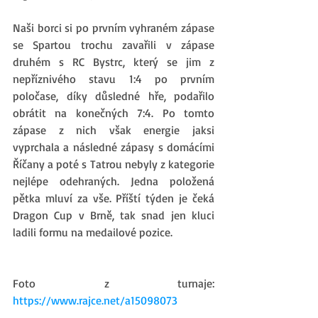
Naši borci si po prvním vyhraném zápase 
se Spartou trochu zavařili v zápase 
druhém s RC Bystrc, který se jim z 
nepříznivého stavu 1:4 po prvním 
poločase, díky důsledné hře, podařilo 
obrátit na konečných 7:4. Po tomto 
zápase z nich však energie jaksi 
vyprchala a následné zápasy s domácími 
Říčany a poté s Tatrou nebyly z kategorie 
nejlépe odehraných. Jedna položená 
pětka mluví za vše. Příští týden je čeká 
Dragon Cup v Brně, tak snad jen kluci 
ladili formu na medailové pozice.
Foto z turnaje: 
https://www.rajce.net/a15098073