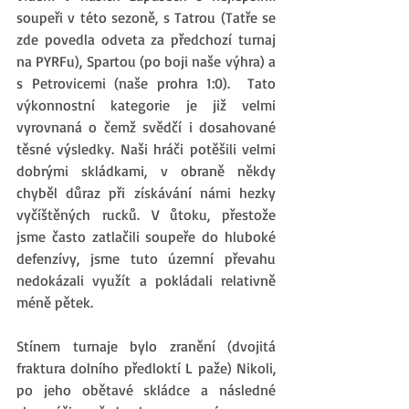
soupeři v této sezoně, s Tatrou (Tatře se 
zde povedla odveta za předchozí turnaj 
na PYRFu), Spartou (po boji naše výhra) a 
s Petrovicemi (naše prohra 1:0).  Tato 
výkonnostní kategorie je již velmi 
vyrovnaná o čemž svědčí i dosahované 
těsné výsledky. Naši hráči potěšili velmi 
dobrými skládkami, v obraně někdy 
chyběl důraz při získávání námi hezky 
vyčíštěných rucků. V ůtoku, přestože 
jsme často zatlačili soupeře do hluboké 
defenzívy, jsme tuto územní převahu 
nedokázali využít a pokládali relativně 
méně pětek. 
Stínem turnaje bylo zranění (dvojitá 
fraktura dolního předloktí L paže) Nikoli, 
po jeho obětavé skládce a následné 