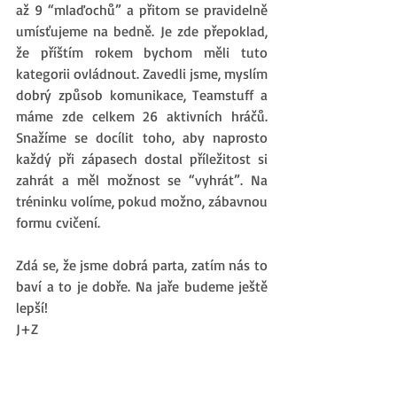
až 9 “mlaďochů” a přitom se pravidelně 
umísťujeme na bedně. Je zde přepoklad, 
že příštím rokem bychom měli tuto 
kategorii ovládnout. Zavedli jsme, myslím 
dobrý způsob komunikace, Teamstuff a 
máme zde celkem 26 aktivních hráčů. 
Snažíme se docílit toho, aby naprosto 
každý při zápasech dostal příležitost si 
zahrát a měl možnost se “vyhrát”. Na 
tréninku volíme, pokud možno, zábavnou 
formu cvičení. 
Zdá se, že jsme dobrá parta, zatím nás to 
baví a to je dobře. Na jaře budeme ještě 
lepší!
J+Z
#mládež