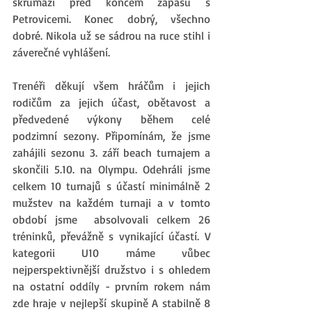
skrumáži před koncem zápasu s 
Petrovicemi. Konec dobrý, všechno 
dobré. Nikola už se sádrou na ruce stihl i 
záverečné vyhlášení. 
Trenéři děkují všem hráčům i jejich 
rodičům za jejich účast, obětavost a 
předvedené výkony během celé 
podzimní sezony. Připomínám, že jsme 
zahájili sezonu 3. září beach turnajem a 
skončili 5.10. na Olympu. Odehráli jsme 
celkem 10 turnajů s účastí minimálně 2 
mužstev na každém turnaji a v tomto 
období jsme  absolvovali celkem 26 
tréninků, převážně s vynikající účastí. V 
kategorii U10 máme vůbec 
nejperspektivnější družstvo i s ohledem 
na ostatní oddíly - prvním rokem nám 
zde hraje v nejlepší skupině A stabilně 8 