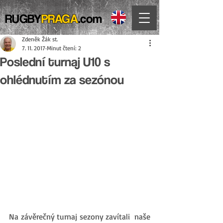
RUGBY
PRAGA
.com
Zdeněk Žák st.
7. 11. 2017
Minut čtení: 2
Poslední turnaj U10 s
ohlédnutím za sezónou
Na závěrečný turnaj sezony zavítali  naše 