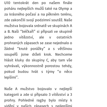
U10 tentokrát den po našem finále 
poháru nejlepších mužů také na Olymp a 
za krásného počasí a na pěkném terénu, 
zde zakončili svojí podzimní soutěž. Naše 
mužstva bojovala srdnatě ve skupinách A 
a B. Naši “béčkaři” si připsali ve skupině 
jedno vítězství, ale v ostatních 
prohraných zápasech se zase nejednalo o 
žádné “kruté porážky” a s většinou 
soupeřů jsme drželi krok. Nechceme 
hlásit kluky do skupiny C, aby tam vše 
vyhrávali, výkonnostně porostou tehdy, 
pokud budou hrát s týmy “o něco 
lepšími”. 
Naše A mužstvo bojovalo v nejlepší 
kategorii a zde si připsalo 3 vítězství a 3 
prohry. Pohledné ragby bylo místy k 
vidění v našich zápasech s nejlepšími 