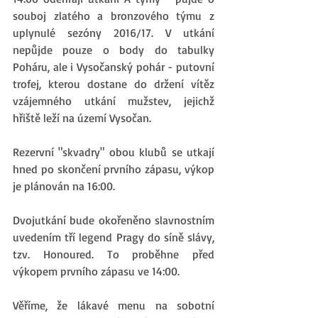
souboj zlatého a bronzového týmu z 
uplynulé sezóny 2016/17. V utkání 
nepůjde pouze o body do tabulky 
Poháru, ale i Vysočanský pohár - putovní 
trofej, kterou dostane do držení vítěz 
vzájemného utkání mužstev, jejichž 
hřiště leží na území Vysočan.
Rezervní "skvadry" obou klubů se utkají 
hned po skončení prvního zápasu, výkop 
je plánován na 16:00.
Dvojutkání bude okořeněno slavnostním 
uvedením tří legend Pragy do síně slávy, 
tzv. Honoured. To proběhne před 
výkopem prvního zápasu ve 14:00. 
Věříme, že lákavé menu na sobotní 