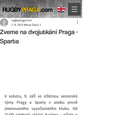
RUGBY
PRAGA
.com
rugbypraga.com
7. 9. 2017
Minut čtení: 1
Zveme na dvojutkání Praga -
Sparta
V sobotu, 9. září se střetnou seniorské 
týmy Pragy a Sparty v areálu prvně 
jmenovaného vysočanského klubu. Od 
14:00 odehrají utkání A-týmy - půjde o 