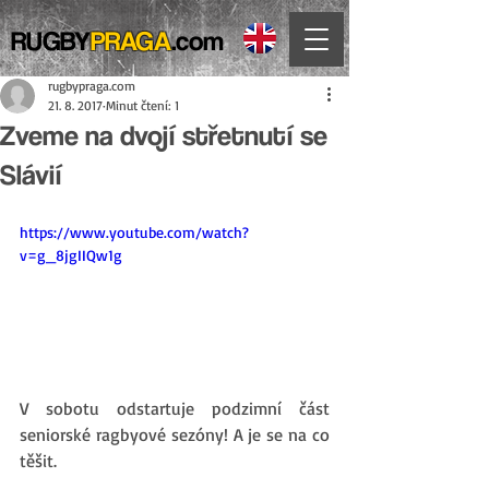
RUGBY
PRAGA
.com
rugbypraga.com
21. 8. 2017
Minut čtení: 1
Zveme na dvojí střetnutí se
Slávií
https://www.youtube.com/watch?
v=g_8jgIIQw1g
V sobotu odstartuje podzimní část 
seniorské ragbyové sezóny! A je se na co 
těšit. 