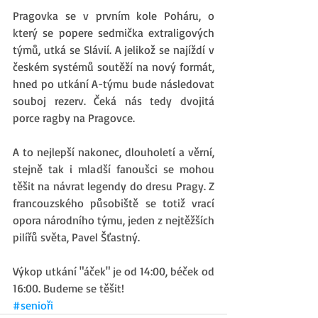
Pragovka se v prvním kole Poháru, o 
který se popere sedmička extraligových 
týmů, utká se Slávií. A jelikož se najíždí v 
českém systémů soutěží na nový formát, 
hned po utkání A-týmu bude následovat 
souboj rezerv. Čeká nás tedy dvojitá 
porce ragby na Pragovce.
A to nejlepší nakonec, dlouholetí a věrní, 
stejně tak i mladší fanoušci se mohou 
těšit na návrat legendy do dresu Pragy. Z 
francouzského působiště se totiž vrací 
opora národního týmu, jeden z nejtěžších 
pilířů světa, Pavel Šťastný.
Výkop utkání "áček" je od 14:00, béček od 
16:00. Budeme se těšit!
#senioři