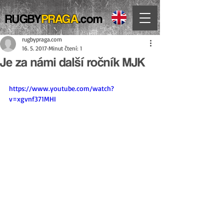
RUGBY
PRAGA
.com
rugbypraga.com
16. 5. 2017
Minut čtení: 1
Je za námi další ročník MJK
https://www.youtube.com/watch?
v=xgvnf371MHI