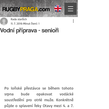
RUGBY
PRAGA
.com
Rada starších
11. 7. 2016
Minut čtení: 1
Vodní příprava - senioři
Po loňské přestávce se během tohoto 
srpna bude opakovat vodácké 
soustředění pro otrlé muže. Konkrétně 
půjde o splavení řeky Otavy mezi 4. a 7. 