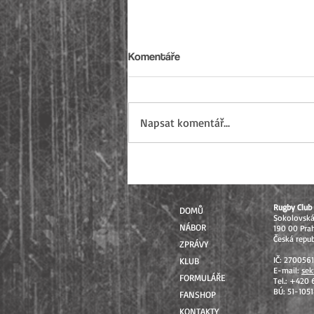
Komentáře
Napsat komentář...
Sezóna 2026 uzavřena: Od
mistrovských soutěží až po
Přebory ČR
Rugby Club 
DOMŮ
Sokolovsk
NÁBOR
190 00 Pra
Česká repub
ZPRÁVY
IČ: 270056
KLUB
E-mail:
sek
FORMULÁŘE
Tel.: +420
BÚ: 51-105
FANSHOP
KONTAKTY