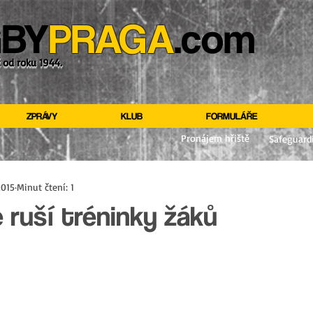
BY
PRAGA
.com
ž od roku 1944.
ZPRÁVY
KLUB
FORMULÁŘE
Pronájem hřiště
Safeguard
2015
Minut čtení: 1
se ruší tréninky žáků