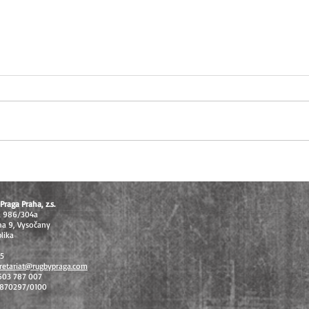
U16 těsně pod stupni vítězů, U14
Extral
vybojovala bronz na MČR v
odvet
sedmičkách
celos
Praga Praha, z.s.
á 986/304a
ha 9, Vysočany
lika
15
retariat@rugbypraga.com
 603 787 007
1870297/0100