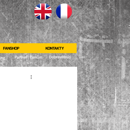
FANSHOP
KONTAKTY
Dobrovolníci
Partneři členům
ing