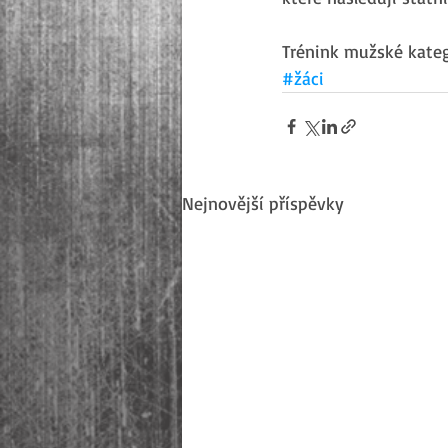
Trénink mužské kateg
#žáci
Nejnovější příspěvky