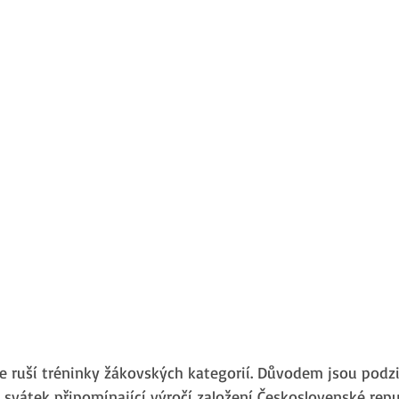
, se ruší tréninky žákovských kategorií. Důvodem jsou podz
í svátek připomínající výročí založení Československé repu