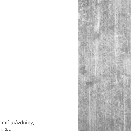
imní prázdniny, 
bliky. 