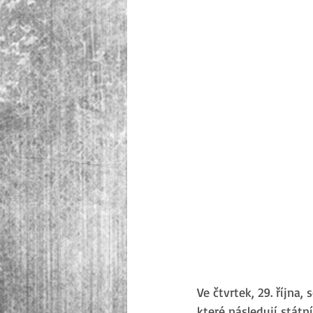
Ve čtvrtek, 29. října
které následují státn