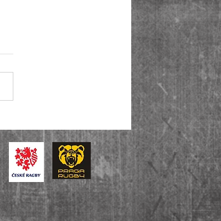
iga je zpět! Muži A ovládli i
u baráže, U14 slaví bronz v
tátní lize.