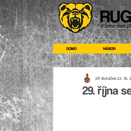
RUG
V černo-zlaté ji
DOMŮ
NÁBOR
Jiří Boháček
22. 10. 
29. října 