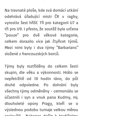
Na travnaté ploše, kde svá domácí utkání 
odehrává úřadující mistr ČR v ragby, 
vyrostlo šest hřišť. Tři pro kategorii U7 a 
tři pro U9. I přesto, že soutěž byla určena 
"pouze" pro dvě věkové kategorie, 
celkem dorazilo více jak čtyřicet týmů. 
Mezi nimi byly i dva týmy "Barbarians" 
složené z francouzských borců. 
Týmy byly roztříděny do celkem šesti 
skupin, dle věku a výkonnosti. Hrálo se 
nepřetržitě od 10 hodin ráno, do půl 
druhé odpoledne. Po dohrání byly 
všechny týmy odměněny - cermoniálu se 
účastnili i syn a vnuk pana Kudrny, mj. 
dlouholeté opory Pragy, kteří se o 
výslednou podobu turnaje velkou měrou 
zasloužili.  Nakonec došlo k tradičnímu 