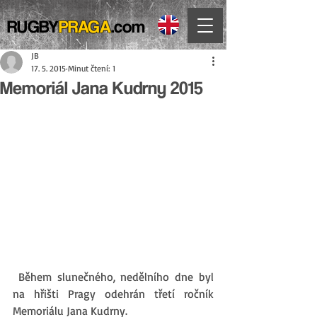
RUGBY
PRAGA
.com
JB
17. 5. 2015
Minut čtení: 1
Memoriál Jana Kudrny 2015
 Během slunečného, nedělního dne byl 
na hřišti Pragy odehrán třetí ročník 
Memoriálu Jana Kudrny. 