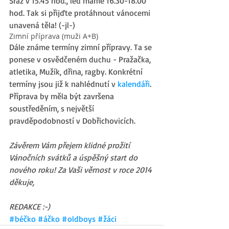
Sraz v 15.45 hod., led máme 16.30-18.00 
hod. Tak si přijďte protáhnout vánocemi 
unavená těla! (-jl-) 
Zimní příprava (muži A+B) 
Dále známe termíny zimní přípravy. Ta se 
ponese v osvědčeném duchu - Pražačka, 
atletika, Mužík, dřina, ragby. Konkrétní 
termíny jsou již k nahlédnutí v 
kalendáři
. 
Příprava by měla být završena 
soustředěním, s největší 
pravděpodobností v Dobřichovicích. 
Závěrem Vám přejem klidné prožití 
Vánočních svátků a úspěšný start do 
nového roku! Za Vaši věrnost v roce 2014 
děkuje,
REDAKCE :-)
#béčko
#áčko
#oldboys
#žáci