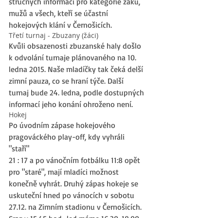
stručných informací pro kategorie žáků, 
mužů a všech, kteří se účastní 
hokejových klání v Černošicích. 
Třetí turnaj - Zbuzany (žáci) 
Kvůli obsazenosti zbuzanské haly došlo 
k odvolání turnaje plánovaného na 10. 
ledna 2015. Naše mladíčky tak čeká delší 
zimní pauza, co se hraní týče. Další 
turnaj bude 24. ledna, podle dostupných 
informací jeho konání ohroženo není. 
Hokej 
Po úvodním zápase hokejového 
pragováckého play-off, kdy vyhráli 
"staří" 
21 : 17 a po vánočním fotbálku 11:8 opět 
pro "staré", mají mladíci možnost 
konečně vyhrát. Druhý zápas hokeje se 
uskuteční hned po vánocích v sobotu 
27.12. na Zimním stadionu v Černošicích. 