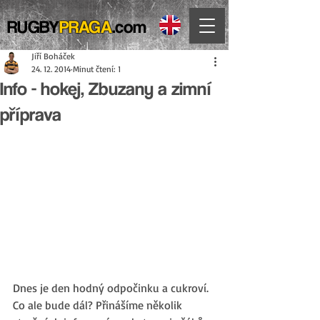
RUGBY
PRAGA
.com
Jiří Boháček
24. 12. 2014
Minut čtení: 1
Info - hokej, Zbuzany a zimní
příprava
Dnes je den hodný odpočinku a cukroví. 
Co ale bude dál? Přinášíme několik 