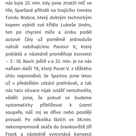
nás byla 25. min. kdy jsme ztratili míč ve 
hře, Sparťané přihráli na hrajícího trenéra 
Tondu Brabce, který dobrým technickým 
kopem vybídl své křídlo Luboše Jindru, 
ten po chycení míče a úniku podél 
autové čáry už poměrně jednoduše 
nahrál nabíhajícímu Pavlovi V., který 
pokládá a následně proměňuje konverzi 
– 3 : 10. Navíc ještě v e 32. min. je na nás 
nařízen další TK, který Pavel V. z těžkého 
úhlu neproměnil. Se Spartou jsme letos 
už v předešlém utkání prohrávali, a tak 
nás tato situace nijak zvlášť nerozhodila, 
věděli jsme, že pokud se budeme 
systematicky přibližovat k území 
soupeře, náš roj se dříve nebo později 
prosadí. Po několika fázích ve 38.min. 
nekompromisně skáče do brankoviště Jiří 
Frank a následně vyrovnává konverzí 