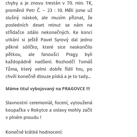
chyby a je znovu trestán v 70. min. TK, 
proměnil Petr Č. – 23 : 10. Měli jsme už 
slušný náskok, ale musím přiznat, že 
posledních deset minut se nám na 
střídačce zdálo nekonečných. Ke konci 
utkání si ještě Pavel Syrový dal jedno 
pěkné sólíčko, které sice neskončilo 
pětkou, ale fanoušci Pragy byli 
každopádně nadšení. Rozhodčí Tomáš 
Tůma, který velmi dobře řídil hru, po 
chvíli konečně dlouze píská a je to tady… 
Máme titul vybojovaný na PRAGOVCE !!!
Slavnostní ceremoniál, focení, vytoužená 
koupačka v Rokytce a oslavy mohly začít 
v plném proudu ! 
Konečné krátké hodnocení: 