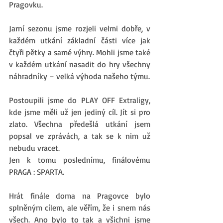
Pragovku. 
Jarní sezonu jsme rozjeli velmi dobře, v 
každém utkání základní části více jak 
čtyři pětky a samé výhry. Mohli jsme také 
v každém utkání nasadit do hry všechny 
náhradníky – velká výhoda našeho týmu. 
Postoupili jsme do PLAY OFF Extraligy, 
kde jsme měli už jen jediný cíl. Jít si pro 
zlato. Všechna předešlá utkání jsem 
popsal ve zprávách, a tak se k nim už 
nebudu vracet. 
Jen k tomu poslednímu, finálovému  
PRAGA : SPARTA. 
Hrát finále doma na Pragovce bylo 
splněným cílem, ale věřím, že i snem nás 
všech. Ano bylo to tak a všichni jsme 