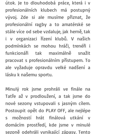
útok. Je to dlouhodobá práce, která i v 
profesionálních klubech má postupný 
vývoj. Zde si ale musíme přiznat, že 
profesionální ragby a to amatérské se 
stále více od sebe vzdaluje, jak herně, tak 
i v organizaci řízení klubů. V našich 
podmínkách se mohou hráči, trenéři i 
funkcionáři tak maximálně snažit 
pracovat s profesionálním přístupem. To 
ale vyžaduje opravdu velké nadšení a 
lásku k našemu sportu. 
Minulý rok jsme prohráli ve finále na 
Tatře až v prodloužení, a tak jsme do 
nové sezony vstupovali s jasným cílem. 
Postoupit opět do PLAY OFF, ale nejlépe 
s možností hrát finálová utkání v 
domácím prostředí, kde jsme v minulé 
sezoně odehráli vynikající zápasy. Tento 