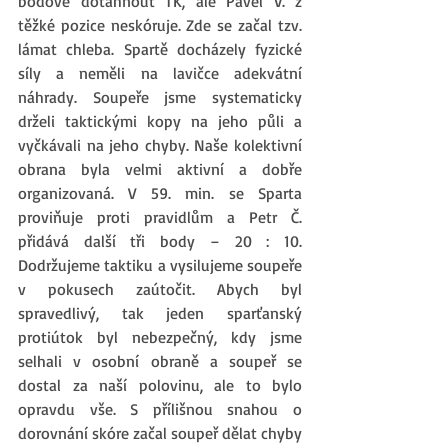
bodově dotáhnout TK, ale Pavel V. z 
těžké pozice neskóruje. Zde se začal tzv. 
lámat chleba. Spartě docházely fyzické 
síly a neměli na lavičce adekvátní 
náhrady. Soupeře jsme systematicky 
drželi taktickými kopy na jeho půli a 
vyčkávali na jeho chyby. Naše kolektivní 
obrana byla velmi aktivní a dobře 
organizovaná. V 59. min. se Sparta 
proviňuje proti pravidlům a Petr Č. 
přidává další tři body – 20 : 10. 
Dodržujeme taktiku a vysilujeme soupeře 
v pokusech zaútočit. Abych byl 
spravedlivý, tak jeden sparťanský 
protiútok byl nebezpečný, kdy jsme 
selhali v osobní obraně a soupeř se 
dostal za naší polovinu, ale to bylo 
opravdu vše. S přílišnou snahou o 
dorovnání skóre začal soupeř dělat chyby 