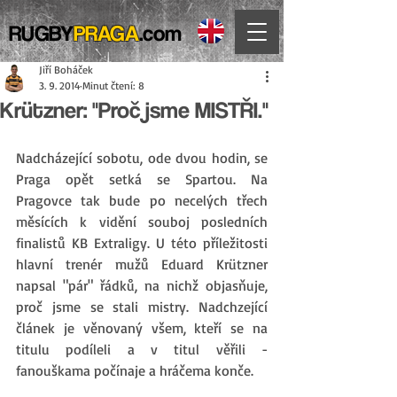
RUGBY
PRAGA
.com
Jiří Boháček
3. 9. 2014
Minut čtení: 8
Krützner: "Proč jsme MISTŘI."
Nadcházející sobotu, ode dvou hodin, se 
Praga opět setká se Spartou. Na 
Pragovce tak bude po necelých třech 
měsících k vidění souboj posledních 
finalistů KB Extraligy. U této příležitosti 
hlavní trenér mužů Eduard Krützner 
napsal "pár" řádků, na nichž objasňuje, 
proč jsme se stali mistry. Nadchzející 
článek je věnovaný všem, kteří se na 
titulu podíleli a v titul věřili - 
fanouškama počínaje a hráčema konče. 