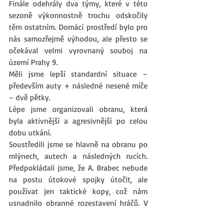
Finále odehrály dva týmy, které v této 
sezoně výkonnostně trochu odskočily 
těm ostatním. Domácí prostředí bylo pro 
nás samozřejmě výhodou, ale přesto se 
očekával velmi vyrovnaný souboj na 
území Prahy 9. 
Měli jsme lepší standardní situace – 
především auty + následné nesené míče 
– dvě pětky. 
Lépe jsme organizovali obranu, která 
byla aktivnější a agresivnější po celou 
dobu utkání. 
Soustředili jsme se hlavně na obranu po 
mlýnech, autech a následných rucích. 
Předpokládali jsme, že A. Brabec nebude 
na postu útokové spojky útočit, ale 
používat jen taktické kopy, což nám 
usnadnilo obranné rozestavení hráčů. V 
prvním poločase se sice podařilo přesto 