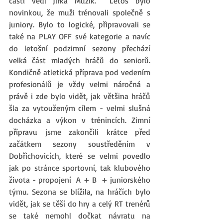
části vedl Jirka Mužík.  Letos bylo 
novinkou, že muži trénovali společně s 
juniory. Bylo to logické, připravovali se 
také na PLAY OFF své kategorie a navíc 
do letošní podzimní sezony přechází 
velká část mladých hráčů do seniorů. 
Kondičně atletická příprava pod vedením 
profesionálů je vždy velmi náročná a 
právě i zde bylo vidět, jak většina hráčů 
šla za vytouženým cílem - velmi slušná 
docházka a výkon v trénincích. Zimní 
přípravu jsme zakončili krátce před 
začátkem sezony soustředěním v 
Dobřichovicích, které se velmi povedlo 
jak po stránce sportovní, tak klubového 
života - propojení  A + B  + juniorského 
týmu. Sezona se blížila, na hráčích bylo 
vidět, jak se těší do hry a celý RT trenérů 
se také nemohl dočkat návratu na 