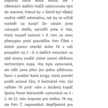
bojovná slova Boba Vovse, ale i 
některých dalších hráčů vyburcovala tým 
do maxima. Pokud by v šatně byl nějaký 
možný měřič adrenalinu, tak by se určitě 
rozletěl na kusy!! Do utkání jsme 
vstoupili dobře, vytvořili jsme si tlak, 
který soupeř zastavil v 9. min. za cenu 
přestupku proti pravidlům. Petr Čížek z 
dobré pozice otevřel skóre TK v náš 
prospěch na 3 : 0. V dalších minutách se 
obě strany snažili získat území většinou 
technickými kopy. Hra byla vyrovnaná, 
ale měli jsme přeci jen jednu pětkovou 
šanci v podání Karla Junga, který pronikl 
podél autové čáry. V šestnácté min. byl 
nařízen TK proti nám a zkušený kopáč 
Sparty Pavel Vokrouhlík vyrovnává na 3 : 
3. Ve 22. min. kopeme pro změnu TK my, 
ale Petr Č. neproměnil. Nepříjemná pro 