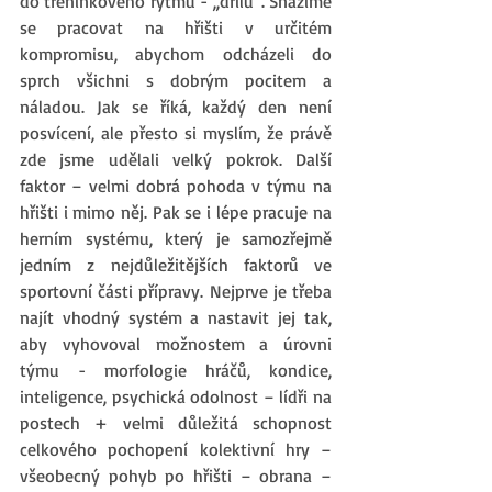
do tréninkového rytmu - ,,drilu“. Snažíme 
se pracovat na hřišti v určitém 
kompromisu, abychom odcházeli do 
sprch všichni s dobrým pocitem a 
náladou. Jak se říká, každý den není 
posvícení, ale přesto si myslím, že právě 
zde jsme udělali velký pokrok. Další 
faktor – velmi dobrá pohoda v týmu na 
hřišti i mimo něj. Pak se i lépe pracuje na 
herním systému, který je samozřejmě 
jedním z nejdůležitějších faktorů ve 
sportovní části přípravy. Nejprve je třeba 
najít vhodný systém a nastavit jej tak, 
aby vyhovoval možnostem a úrovni 
týmu - morfologie hráčů, kondice, 
inteligence, psychická odolnost – lídři na 
postech + velmi důležitá schopnost 
celkového pochopení kolektivní hry – 
všeobecný pohyb po hřišti – obrana – 