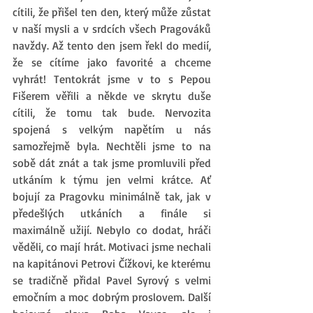
cítili, že přišel ten den, který může zůstat 
v naší mysli a v srdcích všech Pragováků 
navždy. Až tento den jsem řekl do medií, 
že se cítíme jako favorité a chceme 
vyhrát! Tentokrát jsme v to s Pepou 
Fišerem věřili a někde ve skrytu duše 
cítili, že tomu tak bude. Nervozita 
spojená s velkým napětím u nás 
samozřejmě byla. Nechtěli jsme to na 
sobě dát znát a tak jsme promluvili před 
utkáním k týmu jen velmi krátce. Ať 
bojují za Pragovku minimálně tak, jak v 
předešlých utkáních a finále si 
maximálně užijí. Nebylo co dodat, hráči 
věděli, co mají hrát. Motivaci jsme nechali 
na kapitánovi Petrovi Čížkovi, ke kterému 
se tradičně přidal Pavel Syrový s velmi 
emočním a moc dobrým proslovem. Další 