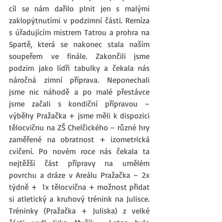
cíl se nám dařilo plnit jen s malými 
zaklopýtnutími v podzimní části. Remíza 
s úřadujícím mistrem Tatrou a prohra na 
Spartě, která se nakonec stala naším 
soupeřem ve finále. Zakončili jsme 
podzim jako lídři tabulky a čekala nás 
náročná zimní příprava. Neponechali 
jsme nic náhodě a po malé přestávce 
jsme začali s kondiční přípravou – 
výběhy Pražačka + jsme měli k dispozici 
tělocvičnu na ZŠ Chelčického – různé hry 
zaměřené na obratnost + izometrická 
cvičení. Po novém roce nás čekala ta 
nejtěžší část přípravy na umělém 
povrchu a dráze v Areálu Pražačka – 2x 
týdně +  1x tělocvična + možnost přidat 
si atletický a kruhový trénink na Julisce. 
Tréninky (Pražačka + Juliska) z velké 