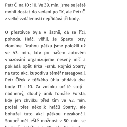
Petr Č. na 10 : 10. Ve 39. min. jsme se ještě 
mohli dostat do vedení po TK, ale Petr Č. 
z velké vzdálenosti nepřidává tři body. 
O přestávce byla v šatně, dá se říci, 
pohoda. Hráči věřili, že Spartu brzy 
zlomíme. Druhou pětku jsme položili už 
ve 43. min., kdy po našem autovém 
vhazování organizujeme nesený míč a 
pokládá opět Jirka Frank. Rojníci Sparty 
na tuto akci kupodivu téměř nereagovali. 
Petr Čížek z těžkého úhlu přidává dva 
body 17 : 10. Za zmínku určitě stojí i 
nádherný, dlouhý únik Tomáše Forsta, 
kdy jen chvilku před tím ve 42. min. 
prošel přes několik hráčů Sparty, ale 
bohužel tuto akci pětkou nezakončil. 
Soupeř měl ještě možnost v 50. min. se 