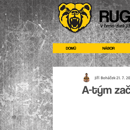
RUG
V černo-zlaté ji
DOMŮ
NÁBOR
Jiří Boháček
21. 7. 2
A-tým zač