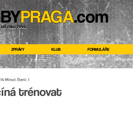
BY
PRAGA
.com
ž od roku 1944.
ZPRÁVY
KLUB
FORMULÁŘE
Pronájem hřiště
Safeguard
014
Minut čtení: 1
íná trénovat