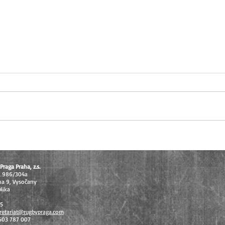
U16 těsně pod stupni vítězů, U14
Extral
vybojovala bronz na MČR v
odvet
sedmičkách
celos
Praga Praha, z.s.
á 986/304a
ha 9, Vysočany
lika
15
retariat@rugbypraga.com
 603 787 007