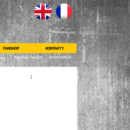
FANSHOP
KONTAKTY
Dobrovolníci
Partneři členům
ing