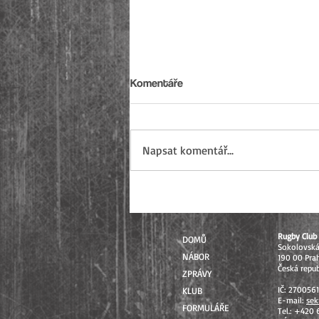
Komentáře
Napsat komentář...
Sezóna 2026 uzavřena: Od
mistrovských soutěží až po
Přebory ČR
Rugby Club 
DOMŮ
Sokolovsk
NÁBOR
190 00 Pra
Česká repub
ZPRÁVY
IČ: 270056
KLUB
E-mail:
sek
FORMULÁŘE
Tel.: +420