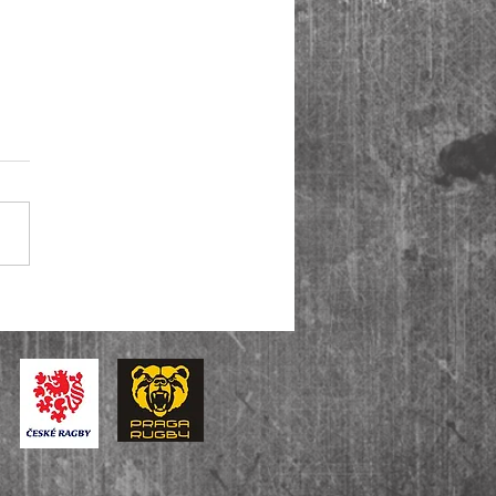
iga je zpět! Muži A ovládli i
u baráže, U14 slaví bronz v
tátní lize.